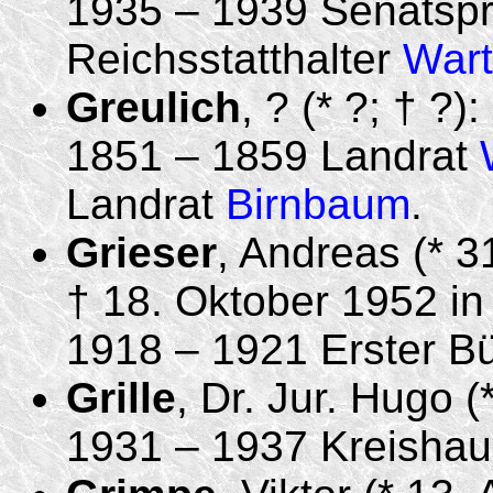
1935 – 1939 Senatsp
Reichsstatthalter
Wart
Greulich
, ? (* ?; † ?):
1851 – 1859 Landrat
Landrat
Birnbaum
.
Grieser
, Andreas (* 
† 18. Oktober 1952 i
1918 – 1921 Erster B
Grille
, Dr. Jur. Hugo (*
1931 – 1937 Kreisha