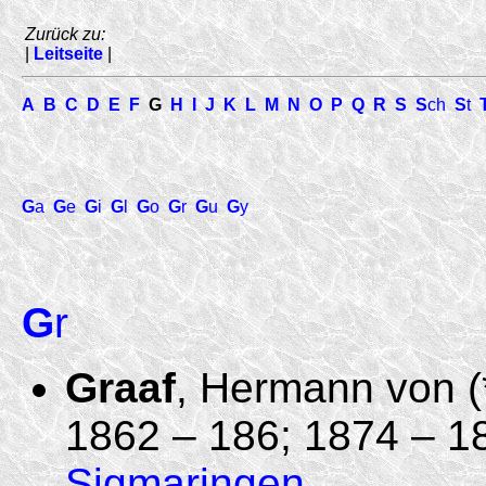
Zurück zu:
|
Leitseite
|
A
B
C
D
E
F
G
H
I
J
K
L
M
N
O
P
Q
R
S
S
ch
S
t
G
a
G
e
G
i
G
l
G
o
G
r
G
u
G
y
G
r
Graaf
, Hermann von (*
1862 – 186; 1874 – 1
Sigmaringen
.