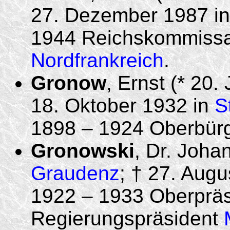
27. Dezember 1987 i
1944 Reichskommiss
Nordfrankreich
.
Gronow
, Ernst (* 20
18. Oktober 1932 in
S
1898 – 1924 Oberbür
Gronowski
, Dr. Joha
Graudenz
; † 27. Augu
1922 – 1933 Oberprä
Regierungspräsident