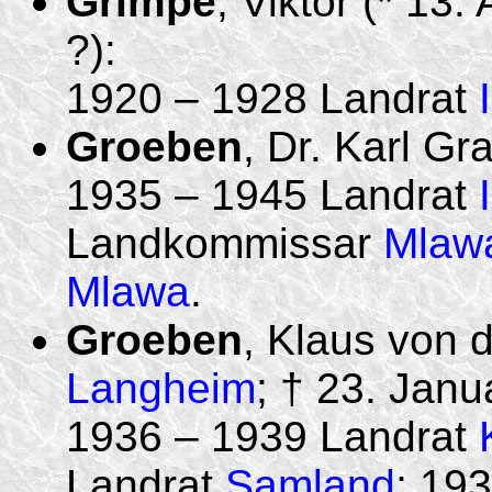
Grimpe
, Viktor (* 13
?):
1920 – 1928 Landrat
Groeben
, Dr. Karl Gra
1935 – 1945 Landrat
Landkommissar
Mlaw
Mlawa
.
Groeben
, Klaus von d
Langheim
; † 23. Janu
1936 – 1939 Landrat
Landrat
Samland
; 19