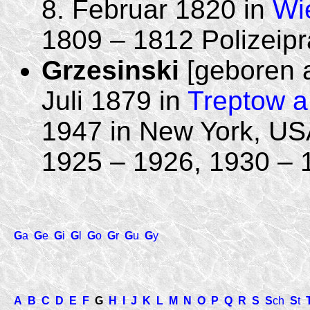
8. Februar 1820 in
Wi
1809 – 1812 Polizeip
Grzesinski
[geboren a
Juli 1879 in
Treptow a
1947 in New York, US
1925 – 1926, 1930 – 
G
a
G
e
G
i
G
l
G
o
G
r
G
u
G
y
A
B
C
D
E
F
G
H
I
J
K
L
M
N
O
P
Q
R
S
S
ch
S
t