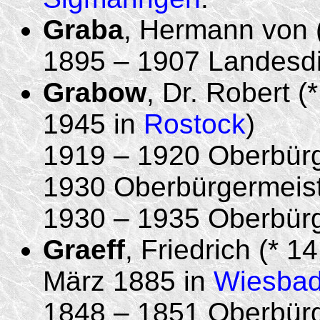
Graba
, Hermann von (
1895 – 1907 Landesdi
Grabow
, Dr. Robert (*
1945 in
Rostock
)
1919 – 1920 Oberbür
1930 Oberbürgermeist
1930 – 1935 Oberbür
Graeff
, Friedrich (* 
März 1885 in
Wiesba
1848 – 1851 Oberbür