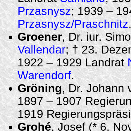
Przasnysz
; 1939 – 19
Przasnysz/Praschnitz
Groener
, Dr. iur. Si
Vallendar
; † 23. Dez
1922 – 1929 Landrat
Warendorf
.
Gröning
, Dr. Johann v
1897 – 1907 Regieru
1919 Regierungspräs
Grohé
, Josef (* 6. N