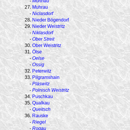
-
Mohnau
27.
Muhrau
-
Niclasdorf
28.
Nieder Bögendorf
29.
Nieder Weistritz
-
Niklasdorf
-
Ober Streit
30.
Ober Weistritz
31.
Ölse
-
Oelse
-
Ossig
32.
Peterwitz
33.
Pilgramshain
-
Pläswitz
-
Polnisch Weistritz
34.
Puschkau
35.
Qualkau
-
Queitsch
36.
Rauske
-
Riegel
-
Rogau