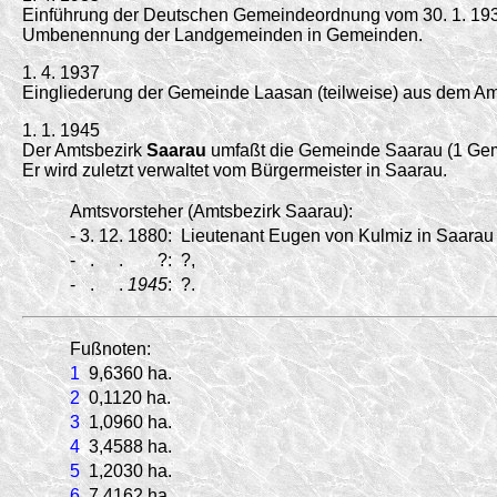
Einführung der Deutschen Gemeindeordnung vom 30. 1. 19
Umbenennung der Landgemeinden in Gemeinden.
1. 4. 1937
Eingliederung der Gemeinde Laasan (teilweise) aus dem Am
1. 1. 1945
Der Amtsbezirk
Saarau
umfaßt die Gemeinde Saarau (1 Ge
Er wird zuletzt verwaltet vom Bürgermeister in Saarau.
Amtsvorsteher (Amtsbezirk Saarau):
-
3.
12.
1880:
Lieutenant Eugen von Kulmiz in Saarau f
-
.
.
?:
?,
-
.
.
1945
:
?.
Fußnoten:
1
9,6360 ha.
2
0,1120 ha.
3
1,0960 ha.
4
3,4588 ha.
5
1,2030 ha.
6
7,4162 ha.