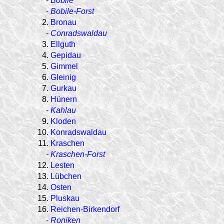
-
Bobile
-
Bobile-Forst
2.
Bronau
-
Conradswaldau
3.
Ellguth
4.
Gepidau
5.
Gimmel
6.
Gleinig
7.
Gurkau
8.
Hünern
-
Kahlau
9.
Kloden
10.
Konradswaldau
11.
Kraschen
-
Kraschen-Forst
12.
Lesten
13.
Lübchen
14.
Osten
15.
Pluskau
16.
Reichen-Birkendorf
-
Roniken