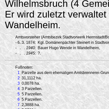
Wilhelmsbruch (4 Gemei
Er wird zuletzt verwalte
Wandelheim.
Amtsvorsteher (Amtsbezirk Stadtvorwerk Herrnstadt/
Bo
-
6.
3.
1874:
Kgl. Domänenpächter Steinert in Stadtvor
-
.
.
1940:
Bauer Hugo Wende in Wandelheim,
-
.
.
1945:
?.
Fußnoten:
1
Parzelle aus dem ehemaligen Amtsbrennerei-
Grun
2
31,1112 ha.
3
0,0078 ha.
4
3 Parzellen.
5
5 Parzellen.
6
5 Parzellen.
7
2,3888 ha.