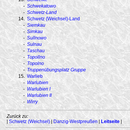
-
Schwekatowo
-
Schwetz-Land
14.
Schwetz (Weichsel)-Land
-
Siemkau
-
Simkau
-
Sullnowo
-
Sulnau
-
Taschau
-
Topollno
-
Topolno
-
Truppenübungsplatz Gruppe
15.
Warlieb
-
Warlubien
-
Warlubien I
-
Warlubien II
-
Wirry
Zurück zu:
|
Schwetz (Weichsel)
|
Danzig-Westpreußen
|
Leitseite
|