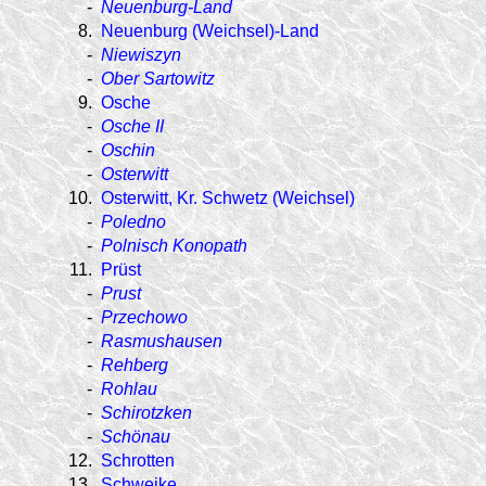
-
Neuenburg-Land
8.
Neuenburg (Weichsel)-Land
-
Niewiszyn
-
Ober Sartowitz
9.
Osche
-
Osche II
-
Oschin
-
Osterwitt
10.
Osterwitt, Kr. Schwetz (Weichsel)
-
Poledno
-
Polnisch Konopath
11.
Prüst
-
Prust
-
Przechowo
-
Rasmushausen
-
Rehberg
-
Rohlau
-
Schirotzken
-
Schönau
12.
Schrotten
13.
Schweike