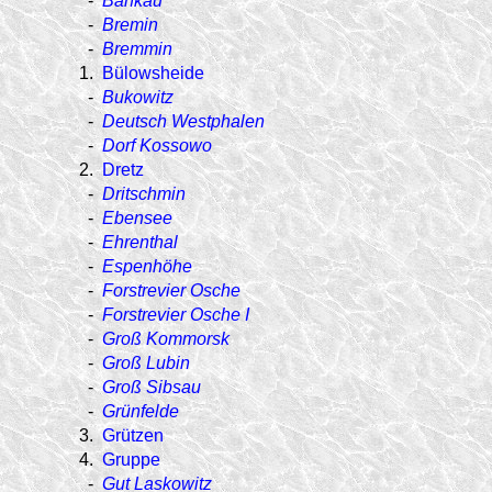
-
Bankau
-
Bremin
-
Bremmin
1.
Bülowsheide
-
Bukowitz
-
Deutsch Westphalen
-
Dorf Kossowo
2.
Dretz
-
Dritschmin
-
Ebensee
-
Ehrenthal
-
Espenhöhe
-
Forstrevier Osche
-
Forstrevier Osche I
-
Groß Kommorsk
-
Groß Lubin
-
Groß Sibsau
-
Grünfelde
3.
Grützen
4.
Gruppe
-
Gut Laskowitz