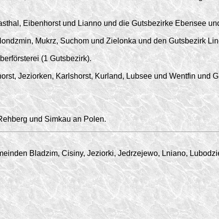
thal, Eibenhorst und Lianno und die Gutsbezirke Ebensee un
ondzmin, Mukrz, Suchom und Zielonka und den Gutsbezirk Lin
rförsterei (1 Gutsbezirk).
st, Jeziorken, Karlshorst, Kurland, Lubsee und Wentfin und 
 Rehberg und Simkau an Polen.
einden Bladzim, Cisiny, Jeziorki, Jedrzejewo, Lniano, Lubodzi