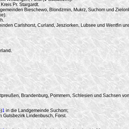
Kreis Pr. Stargardt.
gemeinden Bieschewo, Blondzmin, Mukrz, Suchom und Zielonk
ke).
h.
nden Carlshorst, Curland, Jesziorken, Lubsee und Wentfin 
rland.
estpreußen, Brandenburg, Pommern, Schlesien und Sachsen vom
)
1
in die Landgemeinde Suchom;
n Gutsbezirk Lindenbusch, Forst.