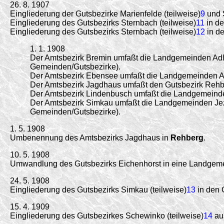
26. 8. 1907
Eingliederung der Gutsbezirke Marienfelde (teilweise)
9
und S
Eingliederung des Gutsbezirks Sternbach (teilweise)
11
in de
Eingliederung des Gutsbezirks Sternbach (teilweise)
12
in de
1. 1. 1908
Der Amtsbezirk Bremin umfaßt die Landgemeinden Adli
Gemeinden/
Gutsbezirke).
Der Amtsbezirk Ebensee umfaßt die Landgemeinden An
Der Amtsbezirk Jagdhaus umfaßt den Gutsbezirk Rehber
Der Amtsbezirk Lindenbusch umfaßt die Landgemeinde
Der Amtsbezirk Simkau umfaßt die Landgemeinden Jezi
Gemeinden/
Gutsbezirke).
1. 5. 1908
Umbenennung des Amtsbezirks Jagdhaus in
Rehberg
.
10. 5. 1908
Umwandlung des Gutsbezirks Eichenhorst in eine Landgem
24. 5. 1908
Eingliederung des Gutsbezirks Simkau (teilweise)
13
in den 
15. 4. 1909
Eingliederung des Gutsbezirkes Schewinko (teilweise)
14
aus