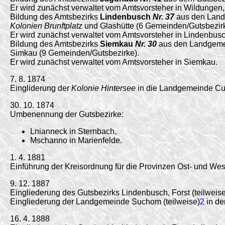
Er wird zunächst verwaltet vom Amtsvorsteher in Wildungen, 
Bildung des Amtsbezirks
Lindenbusch
Nr. 37
aus den Land
Kolonien Brunftplatz
und
Glashütte (6 Gemeinden/
Gutsbezir
Er wird zunächst verwaltet vom Amtsvorsteher in Lindenbusc
Bildung des Amtsbezirks
Siemkau
Nr. 30
aus den Landgemei
Simkau (9 Gemeinden/
Gutsbezirke).
Er wird zunächst verwaltet vom Amtsvorsteher in Siemkau.
7. 8. 1874
Eingliderung der
Kolonie Hintersee
in die Landgemeinde Cu
30. 10. 1874
Umbenennung der Gutsbezirke:
Lnianneck in Sternbach,
Mschanno in Marienfelde.
1. 4. 1881
Einführung der Kreisordnung für die Provinzen Ost- und W
9. 12. 1887
Eingliederung des Gutsbezirks Lindenbusch, Forst (teilweise
Eingliederung der Landgemeinde Suchom (teilweise)
2
in de
16. 4. 1888