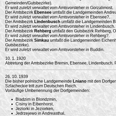
Gemeinden/
Gutsbezirke).
Er wird zuletzt verwaltet vom Amtsvorsteher in Gorzalimost.
Der Amtsbezirk
Ebensee
umfaßt die Landgemeinden Andreas
Er wird zuletzt verwaltet vom Amtsvorsteher in Ebensee?.
Der Amtsbezirk
Lindenbusch
umfaßt die Landgemeinden Bl
Er wird zuletzt verwaltet vom Amtsvorsteher in Lindenbusch.
Der Amtsbezirk
Rehberg
umfaßt den Gutsbezirk Rehberg, Obe
Er wird zuletzt verwaltet vom Amtsvorsteher in Rehberg?.
Der Amtsbezirk
Simkau
umfaßt die Landgemeinden Eichenhor
Gutsbezirke).
Er wird zuletzt verwaltet vom Amtsvorsteher in Buddin.
10. 1. 1920
Abtretung der Amtsbezirke Bremin, Ebensee, Lindenbusch,
26. 10. 1939
Die bisher polnische Landgemeinde
Lniano
mit den Dorfgem
Szlacheckie tritt zum Deutschen Reich.
Vorläufige Umbenennung der Dorfgemeinden:
Bladzim in Blondzmin,
Cisiny in Eibenhorst,
Jeziorki in Jeziorken,
Jedrzejewo in Andreasthal,