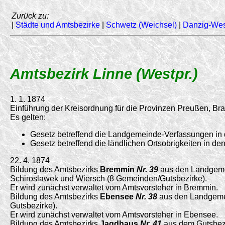
Zurück zu:
|
Städte und Amtsbezirke
|
Schwetz (Weichsel)
|
Danzig-We
Amtsbezirk Linne (Westpr.)
1. 1. 1874
Einführung der Kreisordnung für die Provinzen Preußen, 
Es gelten:
Gesetz betreffend die Landgemeinde-Verfassungen in
Gesetz betreffend die ländlichen Ortsobrigkeiten in 
22. 4. 1874
Bildung des Amtsbezirks
Bremmin
Nr. 39
aus den Landgemei
Schiroslawek und Wiersch (8 Gemeinden/
Gutsbezirke).
Er wird zunächst verwaltet vom Amtsvorsteher in Bremmin.
Bildung des Amtsbezirks
Ebensee
Nr. 38
aus den Landgemei
Gutsbezirke).
Er wird zunächst verwaltet vom Amtsvorsteher in Ebensee.
Bildung des Amtsbezirks
Jagdhaus
Nr. 41
aus dem Gutsbezir