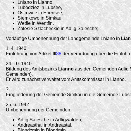
Lniano in Lianno,
Lubodziez in Lubsee,
Ostrowite in Ebensee,
Siemkowo in Simkau,
Wetfie in Wentfin.
Zalesie Szlacheckie in Adlig Salesche;
Vorläufige Umbenennung der Landgemeinde Lniano in
Lia
1. 4. 1940
Einführung von Artikel III
38
der Verordnung über die Einführ
24. 10. 1940
Bildung des Amtsbezirks
Lianno
aus den Gemeinden Adlig Sa
Gemeinden).
Er wird zunächst verwaltet vom Amtskommissar in Lianno.
?
Eingliederung der Gemeinde Simkau in die Gemeinde Lubs
25. 6. 1942
Umbenennung der Gemeinden:
Adlig Salesche in Adligwalden,
Andreasthal in Andreastal,
Blondzmin in Blondmin,