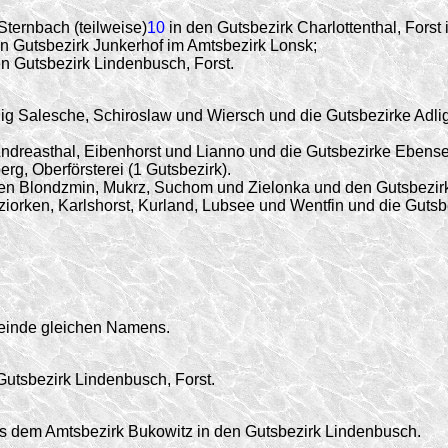
ternbach (teilweise)
10
in den Gutsbezirk Charlottenthal, Forst
n Gutsbezirk Junkerhof im Amtsbezirk Lonsk;
n Gutsbezirk Lindenbusch, Forst.
g Salesche, Schiroslaw und Wiersch und die Gutsbezirke Adlig
dreasthal, Eibenhorst und Lianno und die Gutsbezirke Ebens
g, Oberförsterei (1 Gutsbezirk).
n Blondzmin, Mukrz, Suchom und Zielonka und den Gutsbezirk
orken, Karlshorst, Kurland, Lubsee und Wentfin und die Gutsb
einde gleichen Namens.
Gutsbezirk Lindenbusch, Forst.
 dem Amtsbezirk Bukowitz in den Gutsbezirk Lindenbusch.