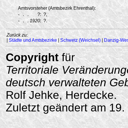
Amtsvorsteher (Amtsbezirk Ehrenthal):
-
.
.
?:
?,
-
.
.
1920
:
?.
Zurück zu:
|
Städte und Amtsbezirke
|
Schwetz (Weichsel)
|
Danzig-We
Copyright
für
Territoriale Veränderun
deutsch verwalteten Ge
Rolf Jehke, Herdecke.
Zuletzt geändert am 19.