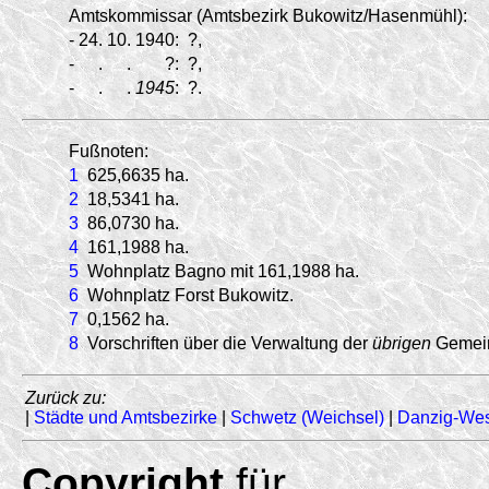
Amtskommissar (Amtsbezirk Bukowitz/
Hasenmühl):
-
24.
10.
1940:
?,
-
.
.
?:
?,
-
.
.
1945
:
?.
Fußnoten:
1
625,6635 ha.
2
18,5341 ha.
3
86,0730 ha.
4
161,1988 ha.
5
Wohnplatz Bagno mit 161,1988 ha.
6
Wohnplatz Forst Bukowitz.
7
0,1562 ha.
8
Vorschriften über die Verwaltung der
übrigen
Gemein
Zurück zu:
|
Städte und Amtsbezirke
|
Schwetz (Weichsel)
|
Danzig-We
Copyright
für