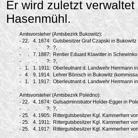
Er wird zuletzt verwalt
Hasenmühl.
Amtsvorsteher (Amtsbezirk Bukowitz):
-
22.
4.
1874:
Gutsbesitzer Graf Czapski in Bukowitz 
-
.
.
?:
?,
-
.
7.
1887:
Rentier Eduard Klawitter in Schewinko 
-
.
.
?:
?,
-
1.
1.
1911:
Oberleutnant d. Landwehr Herrmann in 
-
4.
9.
1914:
Lehrer Bönisch in Bukowitz (kommissar
-
1.
1.
1917:
Oberleutnant d. Landwehr Herrmann in 
Amtsvorsteher (Amtsbezirk Poledno):
-
22.
4.
1874:
Gutsadministrator Holder-
Egger in Pole
-
.
.
?:
?,
-
25.
4.
1905:
Rittergutsbesitzer Kgl. Kammerherr vo
-
25.
4.
1911:
Rittergutsbesitzer Kgl. Kammerherr vo
-
25.
4.
1917:
Rittergutsbesitzer Kgl. Kammerherr vo