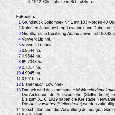
-
.
6.
1942:
Otto Juhnke in Schirotzken.
Fußnoten:
1
Grundstück Gollombek Nr. 1 mit 103 Morgen 40 Qua
2
Kolonien Johannesberg-Lowinnek und Dubellno-L
3
Grünthal'sche Besitzung
Abbau Lowin
mit 190,4250
4
Vorwerk Lipinni.
5
Vorwerk Lubania.
6
0,9544 ha.
7
0,9544 ha.
8
65,7048 ha.
9
0,7317 ha.
10
4,9045 ha.
11
0,5910 ha.
12
Bisher
auch
: Lowinnek.
13
Danach wird das kommunale Wahlrecht
demokratis
Die Amtsdauer der Amtsvorsteher (Stellvertreter) en
Bis zum 31. 8. 1919 haben die Kreistage Neuwahlen
Die
Amtsvorsteher
(
Stellvertreter
) werden zukünftig
14
Vorschriften über die Verwaltung der
übrigen
Gemei