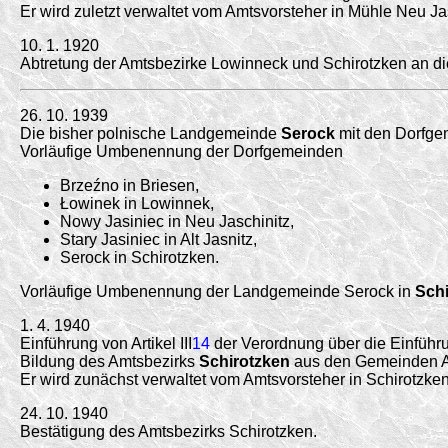
Er wird zuletzt verwaltet vom Amtsvorsteher in Mühle Neu Jas
10. 1. 1920
Abtretung der Amtsbezirke Lowinneck und Schirotzken an di
26. 10. 1939
Die bisher polnische Landgemeinde
Serock
mit den Dorfgem
Vorläufige Umbenennung der Dorfgemeinden
Brzeźno in Briesen,
Łowinek in Lowinnek,
Nowy Jasiniec in Neu Jaschinitz,
Stary Jasiniec in Alt Jasnitz,
Serock in Schirotzken.
Vorläufige Umbenennung der Landgemeinde Serock in
Sch
1. 4. 1940
Einführung von Artikel III
14
der Verordnung über die Einführ
Bildung des Amtsbezirks
Schirotzken
aus den Gemeinden Alt
Er wird zunächst verwaltet vom Amtsvorsteher in Schirotzken
24. 10. 1940
Bestätigung des Amtsbezirks Schirotzken.