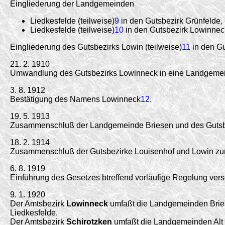
Eingliederung der Landgemeinden
Liedkesfelde (teilweise)
9
in den Gutsbezirk Grünfelde, 
Liedkesfelde (teilweise)
10
in den Gutsbezirk Lowinnec
Eingliederung des Gutsbezirks Lowin (teilweise)
11
in den Gu
21. 2. 1910
Umwandlung des Gutsbezirks Lowinneck in eine Landgeme
3. 8. 1912
Bestätigung des Namens Lowinneck
12
.
19. 5. 1913
Zusammenschluß der Landgemeinde Briesen und des Gutsbe
18. 2. 1914
Zusammenschluß der Gutsbezirke Louisenhof und Lowin zu
6. 8. 1919
Einführung des Gesetzes btreffend vorläufige Regelung ver
9. 1. 1920
Der Amtsbezirk
Lowinneck
umfaßt die Landgemeinden Briese
Liedkesfelde.
Der Amtsbezirk
Schirotzken
umfaßt die Landgemeinden Alt J