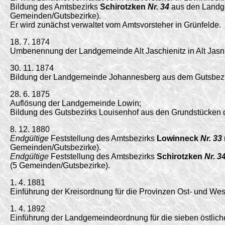
Bildung des Amtsbezirks
Schirotzken
Nr. 34
aus den Landge
Gemeinden/Gutsbezirke).
Er wird zunächst verwaltet vom Amtsvorsteher in Grünfelde.
18. 7. 1874
Umbenennung der Landgemeinde Alt Jaschienitz in Alt Jasni
30. 11. 1874
Bildung der Landgemeinde Johannesberg aus dem Gutsbezir
28. 6. 1875
Auflösung der Landgemeinde Lowin;
Bildung des Gutsbezirks Louisenhof aus den Grundstücken 
8. 12. 1880
Endgültige
Feststellung des Amtsbezirks
Lowinneck
Nr. 33
Gemeinden/Gutsbezirke).
Endgültige
Feststellung des Amtsbezirks
Schirotzken
Nr. 3
(5 Gemeinden/Gutsbezirke).
1. 4. 1881
Einführung der Kreisordnung für die Provinzen Ost- und W
1. 4. 1892
Einführung der Landgemeindeordnung für die sieben östlich