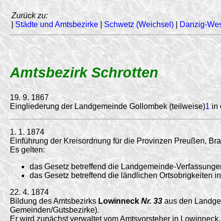
Zurück zu:
|
Städte und Amtsbezirke
|
Schwetz (Weichsel)
|
Danzig-We
Amtsbezirk Schrotten
19. 9. 1867
Eingliederung der Landgemeinde Gollombek (teilweise)
1
in 
1. 1. 1874
Einführung der Kreisordnung für die Provinzen Preußen, B
Es gelten:
das Gesetz betreffend die Landgemeinde-Verfassungen
das Gesetz betreffend die ländlichen Ortsobrigkeiten 
22. 4. 1874
Bildung des Amtsbezirks
Lowinneck
Nr. 33
aus den Landgem
Gemeinden/Gutsbezirke).
Er wird zunächst verwaltet vom Amtsvorsteher in Lowinneck.