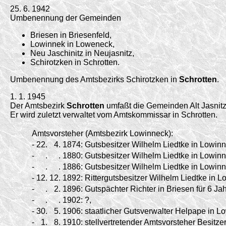
25. 6. 1942
Umbenennung der Gemeinden
Briesen in Briesenfeld,
Lowinnek in Loweneck,
Neu Jaschinitz in Neujasnitz,
Schirotzken in Schrotten.
Umbenennung des Amtsbezirks Schirotzken in
Schrotten
.
1. 1. 1945
Der Amtsbezirk
Schrotten
umfaßt die Gemeinden Alt Jasnitz
Er wird zuletzt verwaltet vom Amtskommissar in Schrotten.
Amtsvorsteher (Amtsbezirk Lowinneck):
-
22.
4.
1874:
Gutsbesitzer Wilhelm Liedtke in Lowinn
-
.
.
1880:
Gutsbesitzer Wilhelm Liedtke in Lowinn
-
.
.
1886:
Gutsbesitzer Wilhelm Liedtke in Lowinn
-
12.
12.
1892:
Rittergutsbesitzer Wilhelm Liedtke in L
-
.
2.
1896:
Gutspächter Richter in Briesen für 6 Jah
-
.
.
1902:
?,
-
30.
5.
1906:
staatlicher Gutsverwalter Helpape in Lo
-
1.
8.
1910:
stellvertretender Amtsvorsteher Besitzer