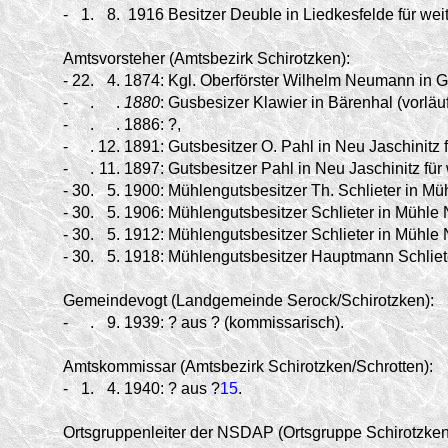
-
1.
8.
1916
Besitzer Deuble in Liedkesfelde für wei
Amtsvorsteher (Amtsbezirk Schirotzken):
-
22.
4.
1874:
Kgl. Oberförster Wilhelm Neumann in G
-
.
.
1880
:
Gusbesizer Klawier in Bärenhal (vorläuf
-
.
.
1886:
?,
-
.
12.
1891:
Gutsbesitzer O. Pahl in Neu Jaschinitz f
-
.
11.
1897:
Gutsbesitzer Pahl in Neu Jaschinitz für 
-
30.
5.
1900:
Mühlengutsbesitzer Th. Schlieter in Müh
-
30.
5.
1906:
Mühlengutsbesitzer Schlieter in Mühle N
-
30.
5.
1912:
Mühlengutsbesitzer Schlieter in Mühle N
-
30.
5.
1918:
Mühlengutsbesitzer Hauptmann Schlieter
Gemeindevogt (Landgemeinde Serock/Schirotzken):
-
.
9.
1939:
? aus ? (kommissarisch).
Amtskommissar (Amtsbezirk Schirotzken/Schrotten):
-
1.
4.
1940:
? aus ?
15
.
Ortsgruppenleiter der NSDAP (Ortsgruppe Schirotzken