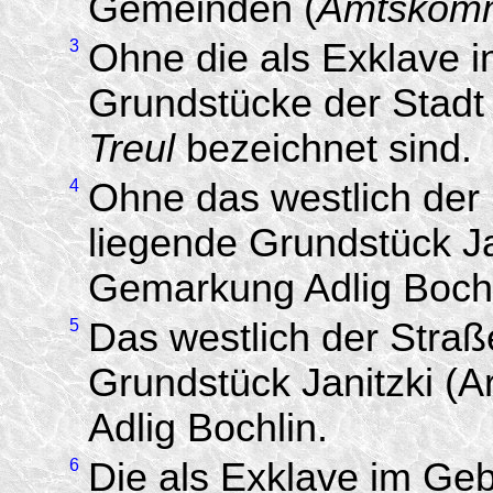
Gemeinden (
Amtskomm
3
Ohne die als Exklave 
Grundstücke der Stadt
Treul
bezeichnet sind.
4
Ohne das westlich de
liegende Grundstück Jan
Gemarkung Adlig Bochl
5
Das westlich der Str
Grundstück Janitzki (A
Adlig Bochlin.
6
Die als Exklave im Geb