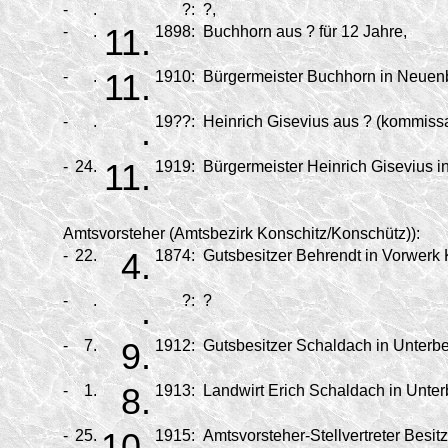
-
.
?:
?,
-
.
11.
1898:
Buchhorn aus ? für 12 Jahre,
-
.
11.
1910:
Bürgermeister Buchhorn in Neuenbu
-
.
.
19??:
Heinrich Gisevius aus ? (kommissa
-
24.
11.
1919:
Bürgermeister Heinrich Gisevius in
Amtsvorsteher (Amtsbezirk Konschitz/
Konschütz)):
-
22.
4.
1874:
Gutsbesitzer Behrendt in Vorwerk K
-
.
.
?:
?
-
7.
9.
1912:
Gutsbesitzer Schaldach in Unterber
-
1.
8.
1913:
Landwirt Erich Schaldach in Unterb
-
25.
10.
1915:
Amtsvorsteher-Stellvertreter Besitz