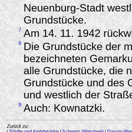
Neuenburg-Stadt westl
Grundstücke.
7
Am 14. 11. 1942 rückwi
8
Die Grundstücke der m
bezeichneten Gemarku
alle Grundstücke, die n
Grundstücke und des Gr
und westlich der Stra
9
Auch: Kownatzki.
Zurück zu:
|
Städte und Amtsbezirke
|
Schwetz (Weichsel)
|
Danzig-We