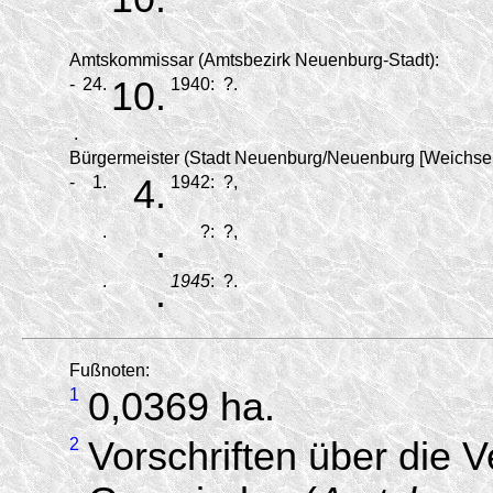
Amtskommissar (Amtsbezirk Neuenburg-Stadt):
-
24.
10.
1940:
?.
.
Bürgermeister (Stadt Neuenburg/
Neuenburg [Weichsel
-
1.
4.
1942:
?,
.
.
?:
?,
.
.
1945
:
?.
Fußnoten:
1
0,0369 ha.
2
Vorschriften über die 