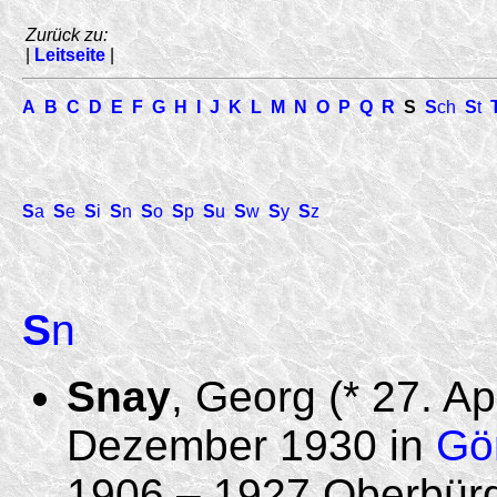
Zurück zu:
|
Leitseite
|
A
B
C
D
E
F
G
H
I
J
K
L
M
N
O
P
Q
R
S
S
ch
S
t
S
a
S
e
S
i
S
n
S
o
S
p
S
u
S
w
S
y
S
z
S
n
Snay
, Georg (* 27. Ap
Dezember 1930 in
Gör
1906 – 1927 Oberbür