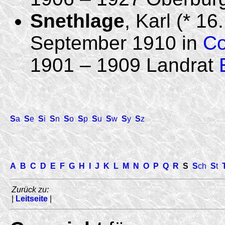
Snethlage
, Karl (* 16
September 1910 in
Co
1901 – 1909 Landrat
S
a
S
e
S
i
S
n
S
o
S
p
S
u
S
w
S
y
S
z
A
B
C
D
E
F
G
H
I
J
K
L
M
N
O
P
Q
R
S
S
ch
S
t
Zurück zu:
|
Leitseite
|