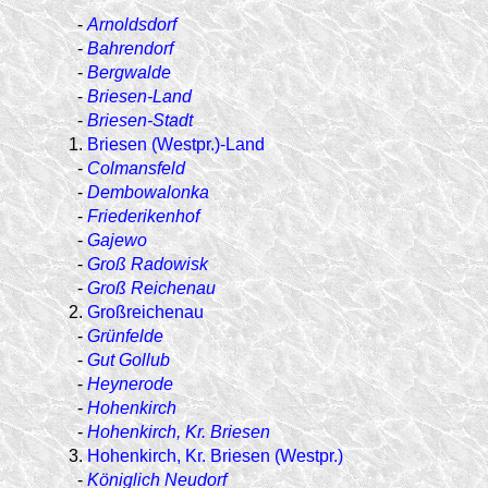
-
Arnoldsdorf
-
Bahrendorf
-
Bergwalde
-
Briesen-Land
-
Briesen-Stadt
1.
Briesen (Westpr.)-Land
-
Colmansfeld
-
Dembowalonka
-
Friederikenhof
-
Gajewo
-
Groß Radowisk
-
Groß Reichenau
2.
Großreichenau
-
Grünfelde
-
Gut Gollub
-
Heynerode
-
Hohenkirch
-
Hohenkirch, Kr. Briesen
3.
Hohenkirch, Kr. Briesen (Westpr.)
-
Königlich Neudorf