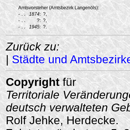
Amtsvorsteher (Amtsbezirk Langenöls):
-
.
.
1874
:
?,
-
.
.
?:
?,
-
.
.
1945
:
?.
Zurück zu:
|
Städte und Amtsbezirk
Copyright
für
Territoriale Veränderun
deutsch verwalteten Ge
Rolf Jehke, Herdecke.