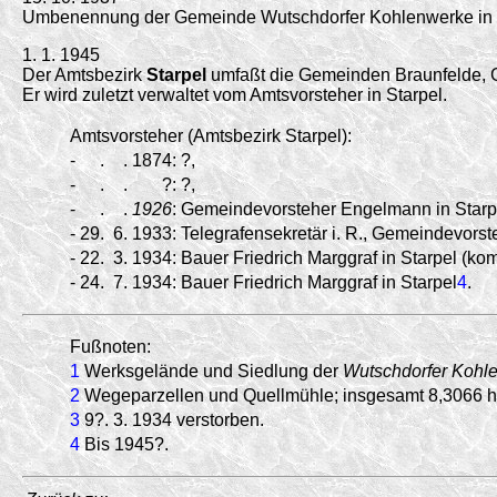
Umbenennung der Gemeinde Wutschdorfer Kohlenwerke in 
1. 1. 1945
Der Amtsbezirk
Starpel
umfaßt die Gemeinden Braunfelde, 
Er wird zuletzt verwaltet vom Amtsvorsteher in Starpel.
Amtsvorsteher (Amtsbezirk Starpel):
-
.
.
1874:
?,
-
.
.
?:
?,
-
.
.
1926
:
Gemeindevorsteher Engelmann in Starp
-
29.
6.
1933:
Telegrafensekretär i. R., Gemeindevors
-
22.
3.
1934:
Bauer Friedrich Marggraf in Starpel (ko
-
24.
7.
1934:
Bauer Friedrich Marggraf in Starpel
4
.
Fußnoten:
1
Werksgelände und Siedlung der
Wutschdorfer Kohl
2
Wegeparzellen und Quellmühle; insgesamt 8,3066 h
3
9?. 3. 1934 verstorben.
4
Bis 1945?.