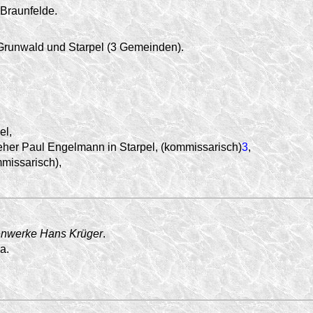
Braunfelde.
Grunwald und Starpel (3 Gemeinden).
el,
teher Paul Engelmann in Starpel, (kommissarisch)
3
,
mmissarisch),
enwerke Hans Krüger
.
a.