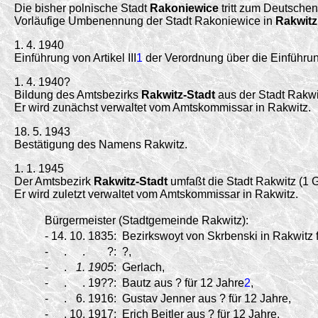
Die bisher polnische Stadt
Rakoniewice
tritt zum Deutschen
Vorläufige Umbenennung der Stadt Rakoniewice in
Rakwitz
1. 4. 1940
Einführung von Artikel III
1
der Verordnung über die Einführu
1. 4. 1940?
Bildung des Amtsbezirks
Rakwitz-Stadt
aus der Stadt Rakwi
Er wird zunächst verwaltet vom Amtskommissar in Rakwitz.
18. 5. 1943
Bestätigung des Namens Rakwitz.
1. 1. 1945
Der Amtsbezirk
Rakwitz-Stadt
umfaßt die Stadt Rakwitz (1 
Er wird zuletzt verwaltet vom Amtskommissar in Rakwitz.
Bürgermeister (Stadtgemeinde Rakwitz):
-
14.
10.
1835:
Bezirkswoyt von Skrbenski in Rakwitz f
-
.
.
?:
?,
-
.
1.
1905
:
Gerlach,
-
.
.
19??:
Bautz aus ? für 12 Jahre
2
,
-
.
6.
1916:
Gustav Jenner aus ? für 12 Jahre,
-
.
10.
1917:
Erich Beitler aus ? für 12 Jahre.