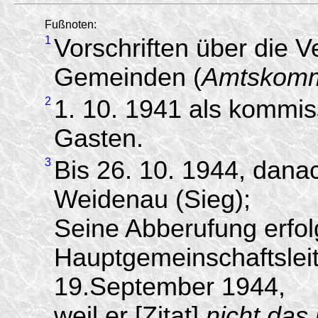
Fußnoten:
1
Vorschriften über die 
Gemeinden (
Amtskomm
2
1. 10. 1941 als kommi
Gasten.
3
Bis 26. 10. 1944, dana
Weidenau (Sieg);
Seine Abberufung erfol
Hauptgemeinschaftsle
19.September 1944,
weil er [Zitat]
nicht das