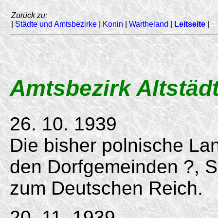
Zurück zu:
|
Städte und Amtsbezirke
|
Konin
|
Wartheland
|
Leitseite
|
Amtsbezirk Altstädt
26. 10. 1939
Die bisher polnische L
den Dorfgemeinden ?, Sta
zum Deutschen Reich.
20. 11. 1939