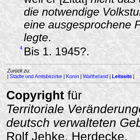
die notwendige Volkstu
eine ausgesprochene P
legte
.
4
Bis 1. 1945?.
Zurück zu:
|
Städte und Amtsbezirke
|
Konin
|
Wartheland
|
Leitseite
|
Copyright
für
Territoriale Veränderun
deutsch verwalteten Ge
Rolf Jehke, Herdecke.