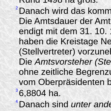
2
Danach wird das komm
Die Amtsdauer der Amtsv
endigt mit dem 31. 10.
haben die Kreistage N
(Stellvertreter) vorzun
Die
Amtsvorsteher (Stel
ohne zeitliche Begrenz
vom Oberpräsidenten be
3
6,8804 ha.
4
Danach sind
unter and