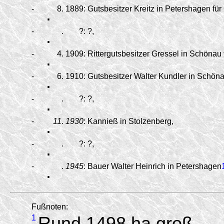
-
.
8.
1889:
Gutsbesitzer Kreitz in Petershagen für 
-
.
.
?:
?,
-
.
4.
1909:
Rittergutsbesitzer Gressel in Schönau 
-
.
6.
1910:
Gutsbesitzer Walter Kundler in Schönau
-
.
.
?:
?,
-
.
11
.
1930
:
Kannieß in Stolzenberg,
-
.
.
?:
?,
-
.
.
1945
:
Bauer Walter Heinrich in Petershagen
Fußnoten:
1
Rund 1498 ha groß.