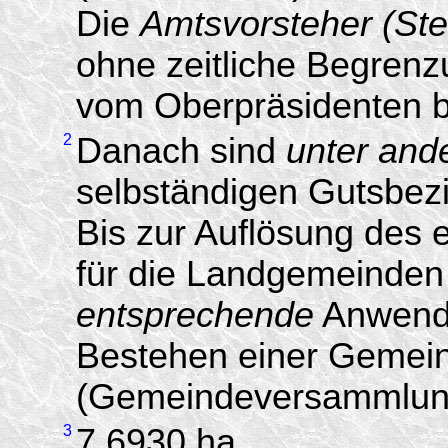
Die
Amtsvorsteher (Stel
ohne zeitliche Begrenz
vom Oberpräsidenten be
2
Danach sind
unter and
selbständigen Gutsbez
Bis zur Auflösung des 
für die Landgemeinden 
entsprechende
Anwendu
Bestehen einer Gemein
(Gemeindeversammlung
3
7,6930 ha.