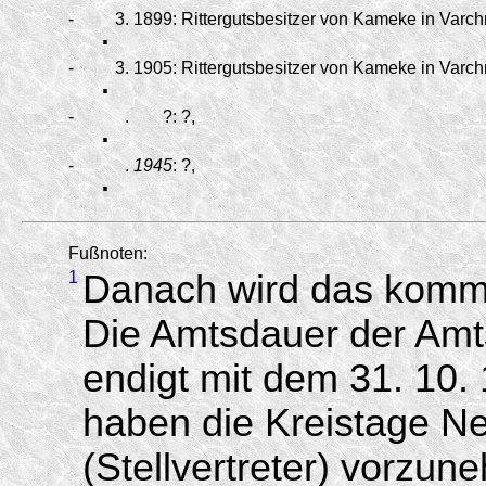
-
.
3.
1899:
Rittergutsbesitzer von Kameke in Varchm
-
.
3.
1905:
Rittergutsbesitzer von Kameke in Varchm
-
.
.
?:
?,
-
.
.
1945
:
?,
Fußnoten:
1
Danach wird das komm
Die Amtsdauer der Amtsv
endigt mit dem 31. 10.
haben die Kreistage N
(Stellvertreter) vorzun