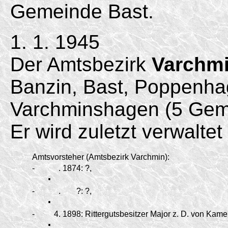
Gemeinde Bast.
1. 1. 1945
Der Amtsbezirk
Varchm
Banzin, Bast, Poppenha
Varchminshagen (5 Gem
Er wird zuletzt verwalte
Amtsvorsteher (Amtsbezirk Varchmin):
-
.
.
1874:
?,
-
.
.
?:
?,
-
.
4.
1898:
Rittergutsbesitzer Major z. D. von Kame