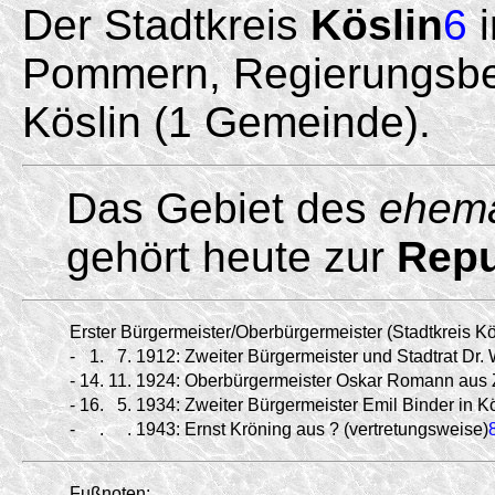
Der Stadtkreis
Köslin
6
i
Pommern, Regierungsbezi
Köslin (1 Gemeinde).
Das Gebiet des
ehema
gehört heute zur
Repu
Erster Bürgermeister/Oberbürgermeister (Stadtkreis Kö
-
1.
7.
1912:
Zweiter Bürgermeister und Stadtrat Dr. 
-
14.
11.
1924:
Oberbürgermeister Oskar Romann aus Z
-
16.
5.
1934:
Zweiter Bürgermeister Emil Binder in Kö
-
.
.
1943:
Ernst Kröning aus ? (vertretungsweise)
Fußnoten: