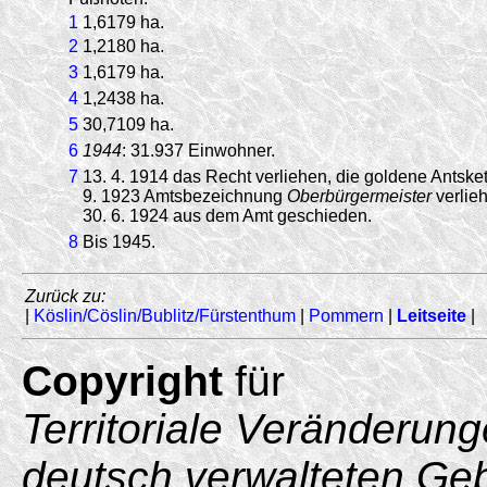
1
1,6179 ha.
2
1,2180 ha.
3
1,6179 ha.
4
1,2438 ha.
5
30,7109 ha.
6
1944
: 31.937 Einwohner.
7
13. 4. 1914 das Recht verliehen, die goldene Antsket
9. 1923 Amtsbezeichnung
Oberbürgermeister
verlie
30. 6. 1924 aus dem Amt geschieden.
8
Bis 1945.
Zurück zu:
|
Köslin/Cöslin/Bublitz/Fürstenthum
|
Pommern
|
Leitseite
|
Copyright
für
Territoriale Veränderun
deutsch verwalteten Ge