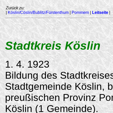
Zurück zu:
|
Köslin/Cöslin/Bublitz/Fürstenthum
|
Pommern
|
Leitseite
|
Stadtkreis Köslin
1. 4. 1923
Bildung des Stadtkreis
Stadtgemeinde Köslin, bi
preußischen Provinz Po
Köslin (1 Gemeinde).