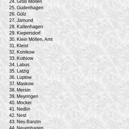
24.
Groß Möllen
25.
Güdenhagen
26.
Gülz
27.
Jamund
28.
Kaltenhagen
29.
Kiepersdorf
30.
Klein Möllen, Amt
31.
Kleist
32.
Konikow
33.
Kothlow
34.
Labus
35.
Latzig
36.
Lüptow
37.
Maskow
38.
Mersin
39.
Meyringen
40.
Mocker
41.
Nedlin
42.
Nest
43.
Neu Banzin
44.
Neuenhagen