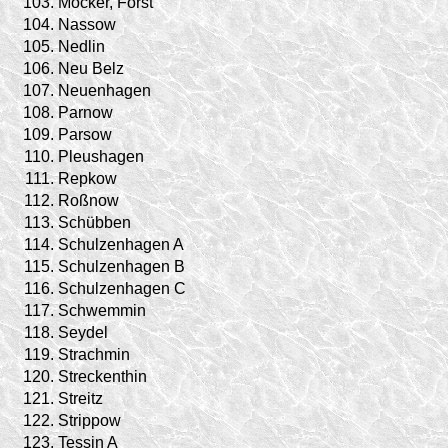
103.
Mocker, Forst
104.
Nassow
105.
Nedlin
106.
Neu Belz
107.
Neuenhagen
108.
Parnow
109.
Parsow
110.
Pleushagen
111.
Repkow
112.
Roßnow
113.
Schübben
114.
Schulzenhagen A
115.
Schulzenhagen B
116.
Schulzenhagen C
117.
Schwemmin
118.
Seydel
119.
Strachmin
120.
Streckenthin
121.
Streitz
122.
Strippow
123.
Tessin A