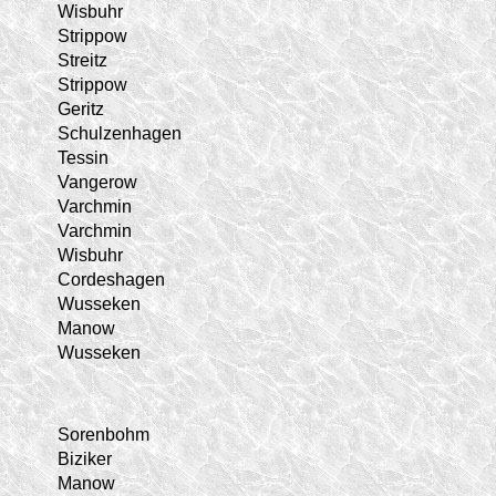
Wisbuhr
Strippow
Streitz
Strippow
Geritz
Schulzenhagen
Tessin
Vangerow
Varchmin
Varchmin
Wisbuhr
Cordeshagen
Wusseken
Manow
Wusseken
Sorenbohm
Biziker
Manow