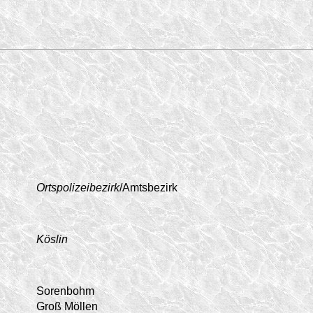
Ortspolizeibezirk
/Amtsbezirk
Köslin
Sorenbohm
Groß Möllen