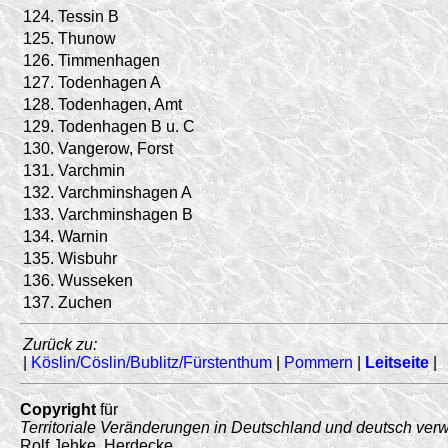
124.
Tessin B
125.
Thunow
126.
Timmenhagen
127.
Todenhagen A
128.
Todenhagen, Amt
129.
Todenhagen B u. C
130.
Vangerow, Forst
131.
Varchmin
132.
Varchminshagen A
133.
Varchminshagen B
134.
Warnin
135.
Wisbuhr
136.
Wusseken
137.
Zuchen
Zurück zu:
|
Köslin/Cöslin/Bublitz/Fürstenthum
|
Pommern
|
Leitseite
|
Copyright
für
Territoriale Veränderungen in Deutschland und deutsch ver
Rolf Jehke, Herdecke.