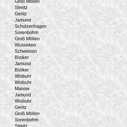
Groß Möllen
Streitz
Geritz
Jamund
Schulzenhagen
Sorenbohm
Groß Möllen
Wusseken
Schwessin
Biziker
Jamund
Biziker
Wisbuhr
Wisbuhr
Manow
Jamund
Wisbuhr
Geritz
Groß Möllen
Sorenbohm
Streitz