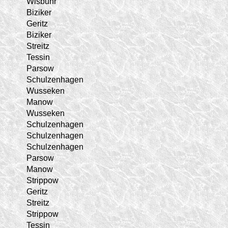
Wisbuhr
Biziker
Geritz
Biziker
Streitz
Tessin
Parsow
Schulzenhagen
Wusseken
Manow
Wusseken
Schulzenhagen
Schulzenhagen
Schulzenhagen
Parsow
Manow
Strippow
Geritz
Streitz
Strippow
Tessin