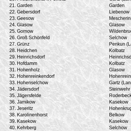
21.
Garden
Garden
22.
Gebersdorf
Liebenow
23.
Geesow
Mescherin
24.
Glasow
Glasow
25.
Gornow
Wildenbru
26.
Groß Schönfeld
Selchow
27.
Grünz
Penkun (L
28.
Heidchen
Kolbatz
29.
Heinrichsdorf
Heinrichsd
30.
Hofdamm
Kolbatz
31.
Hohenholz
Glasow
32.
Hohenreinkendorf
Hohenrein
33.
Hohenselchow
Gartz (Lan
34.
Jädersdorf
Steinwehr
35.
Jägersfelde
Roderbec
36.
Jamikow
Kasekow
37.
Jeseritz
Hohenkru
38.
Karolinenhorst
Belkow
39.
Kasekow
Kasekow
40.
Kehrberg
Selchow