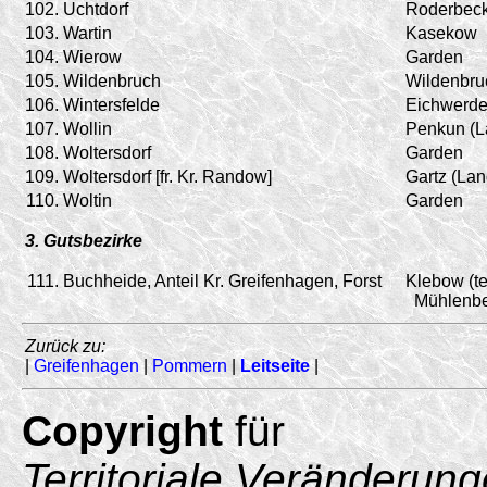
102.
Uchtdorf
Roderbec
103.
Wartin
Kasekow
104.
Wierow
Garden
105.
Wildenbruch
Wildenbru
106.
Wintersfelde
Eichwerde
107.
Wollin
Penkun (L
108.
Woltersdorf
Garden
109.
Woltersdorf [fr. Kr. Randow]
Gartz (Lan
110.
Woltin
Garden
3. Gutsbezirke
111.
Buchheide, Anteil Kr. Greifenhagen, Forst
Klebow (te
Mühlenbe
Zurück zu:
|
Greifenhagen
|
Pommern
|
Leitseite
|
Copyright
für
Territoriale Veränderun