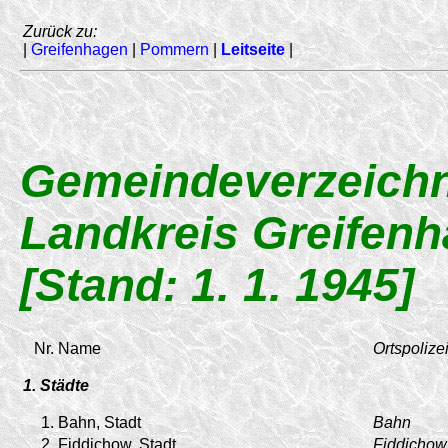
Zurück zu:
|
Greifenhagen
|
Pommern
|
Leitseite
|
Gemeindeverzeichn
Landkreis Greifen
[Stand: 1. 1. 1945]
Nr.
Name
Ortspolize
1. Städte
1.
Bahn, Stadt
Bahn
2.
Fiddichow, Stadt
Fiddichow