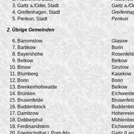
3.
Gartz a./Oder, Stadt
Gartz a./O
4.
Greifenhagen, Stadt
Greifenha
5.
Penkun, Stadt
Penkun
2. Übrige Gemeinden
6.
Barnimslow
Glasow
7.
Bartikow
Borin
8.
Bayershöhe
Rosenfeld
9.
Belkow
Belkow
10.
Binow
Sinzlow
11.
Blumberg
Kasekow
12.
Borin
Borin
13.
Brenkenhofswalde
Belkow
14.
Brünken
Eichwerde
15.
Brusenfelde
Brusenfel
16.
Buddenbrock
Buddenbr
17.
Damitzow
Hohenrein
18.
Dobberphul
Mühlenbe
19.
Ferdinandstein
Eichwerde
20.
Friedrichsthal i. Pom./td>
Gartz (Lan