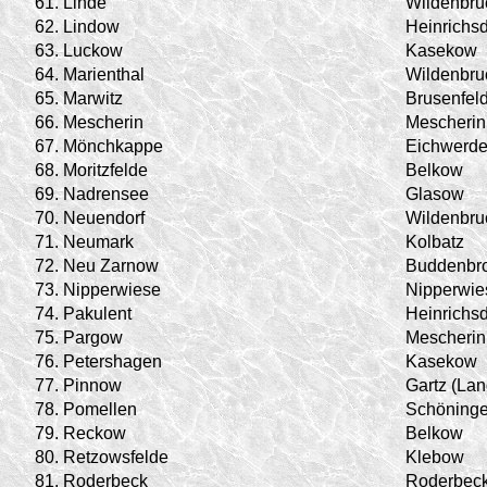
61.
Linde
Wildenbru
62.
Lindow
Heinrichsd
63.
Luckow
Kasekow
64.
Marienthal
Wildenbru
65.
Marwitz
Brusenfel
66.
Mescherin
Mescherin
67.
Mönchkappe
Eichwerde
68.
Moritzfelde
Belkow
69.
Nadrensee
Glasow
70.
Neuendorf
Wildenbru
71.
Neumark
Kolbatz
72.
Neu Zarnow
Buddenbr
73.
Nipperwiese
Nipperwie
74.
Pakulent
Heinrichsd
75.
Pargow
Mescherin
76.
Petershagen
Kasekow
77.
Pinnow
Gartz (Lan
78.
Pomellen
Schöning
79.
Reckow
Belkow
80.
Retzowsfelde
Klebow
81.
Roderbeck
Roderbec