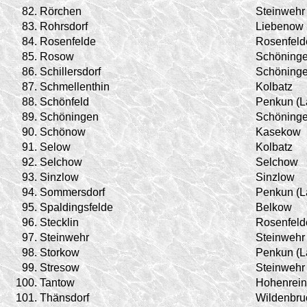
82.
Rörchen
Steinwehr
83.
Rohrsdorf
Liebenow
84.
Rosenfelde
Rosenfeld
85.
Rosow
Schöning
86.
Schillersdorf
Schöning
87.
Schmellenthin
Kolbatz
88.
Schönfeld
Penkun (L
89.
Schöningen
Schöning
90.
Schönow
Kasekow
91.
Selow
Kolbatz
92.
Selchow
Selchow
93.
Sinzlow
Sinzlow
94.
Sommersdorf
Penkun (L
95.
Spaldingsfelde
Belkow
96.
Stecklin
Rosenfeld
97.
Steinwehr
Steinwehr
98.
Storkow
Penkun (L
99.
Stresow
Steinwehr
100.
Tantow
Hohenrein
101.
Thänsdorf
Wildenbru