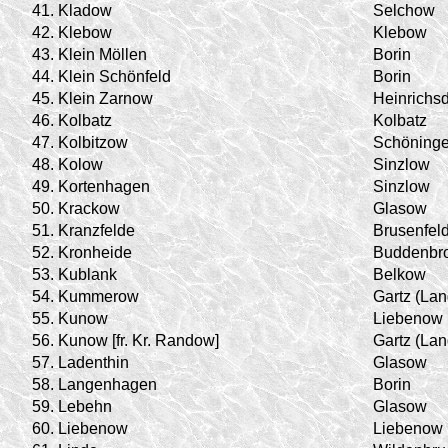
41.
Kladow
Selchow
42.
Klebow
Klebow
43.
Klein Möllen
Borin
44.
Klein Schönfeld
Borin
45.
Klein Zarnow
Heinrichsd
46.
Kolbatz
Kolbatz
47.
Kolbitzow
Schöning
48.
Kolow
Sinzlow
49.
Kortenhagen
Sinzlow
50.
Krackow
Glasow
51.
Kranzfelde
Brusenfel
52.
Kronheide
Buddenbr
53.
Kublank
Belkow
54.
Kummerow
Gartz (Lan
55.
Kunow
Liebenow
56.
Kunow [fr. Kr. Randow]
Gartz (Lan
57.
Ladenthin
Glasow
58.
Langenhagen
Borin
59.
Lebehn
Glasow
60.
Liebenow
Liebenow