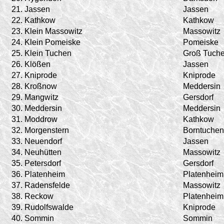
21.
Jassen
Jassen
22.
Kathkow
Kathkow
23.
Klein Massowitz
Massowitz
24.
Klein Pomeiske
Pomeiske
25.
Klein Tuchen
Groß Tuch
26.
Klößen
Jassen
27.
Kniprode
Kniprode
28.
Kroßnow
Meddersin
29.
Mangwitz
Gersdorf
30.
Meddersin
Meddersin
31.
Moddrow
Kathkow
32.
Morgenstern
Borntuchen
33.
Neuendorf
Jassen
34.
Neuhütten
Massowitz
35.
Petersdorf
Gersdorf
36.
Platenheim
Platenheim
37.
Radensfelde
Massowitz
38.
Reckow
Platenheim
39.
Rudolfswalde
Kniprode
40.
Sommin
Sommin