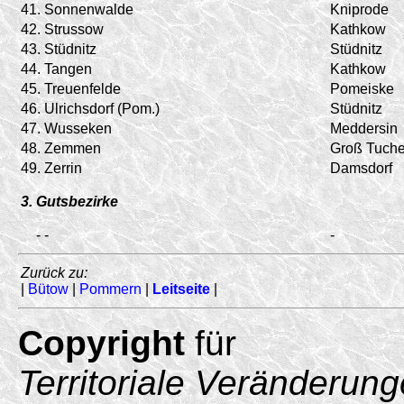
41.
Sonnenwalde
Kniprode
42.
Strussow
Kathkow
43.
Stüdnitz
Stüdnitz
44.
Tangen
Kathkow
45.
Treuenfelde
Pomeiske
46.
Ulrichsdorf (Pom.)
Stüdnitz
47.
Wusseken
Meddersin
48.
Zemmen
Groß Tuch
49.
Zerrin
Damsdorf
3. Gutsbezirke
-
-
-
Zurück zu:
|
Bütow
|
Pommern
|
Leitseite
|
Copyright
für
Territoriale Veränderun