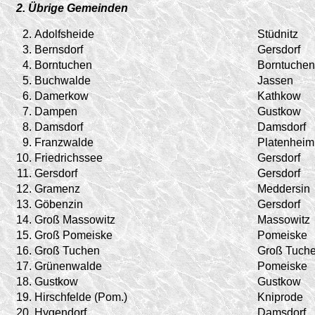
2. Übrige Gemeinden
2.
Adolfsheide
Stüdnitz
3.
Bernsdorf
Gersdorf
4.
Borntuchen
Borntuchen
5.
Buchwalde
Jassen
6.
Damerkow
Kathkow
7.
Dampen
Gustkow
8.
Damsdorf
Damsdorf
9.
Franzwalde
Platenheim
10.
Friedrichssee
Gersdorf
11.
Gersdorf
Gersdorf
12.
Gramenz
Meddersin
13.
Göbenzin
Gersdorf
14.
Groß Massowitz
Massowitz
15.
Groß Pomeiske
Pomeiske
16.
Groß Tuchen
Groß Tuch
17.
Grünenwalde
Pomeiske
18.
Gustkow
Gustkow
19.
Hirschfelde (Pom.)
Kniprode
20.
Hygendorf
Damsdorf