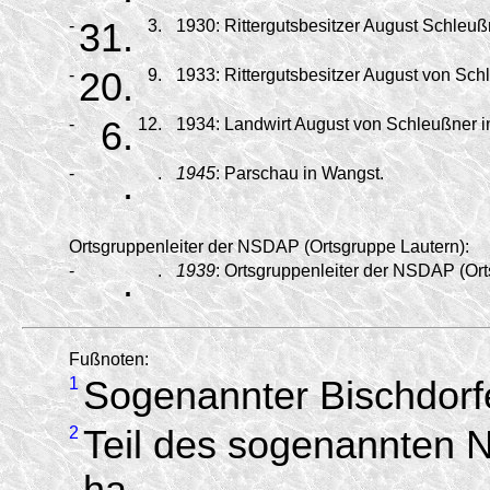
-
31.
3.
1930:
Rittergutsbesitzer August Schleuß
-
20.
9.
1933:
Rittergutsbesitzer August von Schl
-
6.
12.
1934:
Landwirt August von Schleußner in
-
.
.
1945
:
Parschau in Wangst.
Ortsgruppenleiter der NSDAP (Ortsgruppe Lautern):
-
.
.
1939
:
Ortsgruppenleiter der NSDAP (Ort
Fußnoten:
1
Sogenannter Bischdorf
2
Teil des sogenannten N
ha.