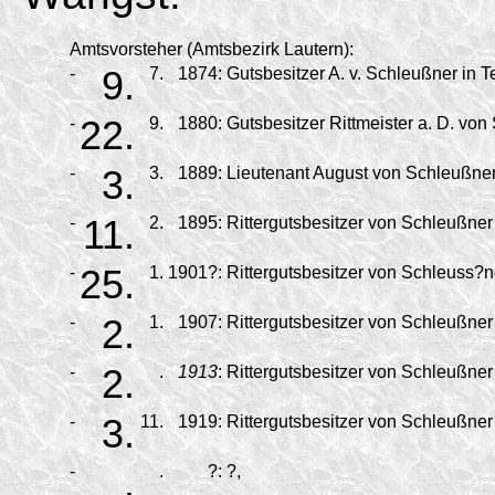
Amtsvorsteher (Amtsbezirk Lautern):
-
9.
7.
1874:
Gutsbesitzer A. v. Schleußner in T
-
22.
9.
1880:
Gutsbesitzer Rittmeister a. D. von
-
3.
3.
1889:
Lieutenant August von Schleußner 
-
11.
2.
1895:
Rittergutsbesitzer von Schleußner 
-
25.
1.
1901?:
Rittergutsbesitzer von Schleuss?ne
-
2.
1.
1907:
Rittergutsbesitzer von Schleußner 
-
2.
.
1913
:
Rittergutsbesitzer von Schleußner 
-
3.
11.
1919:
Rittergutsbesitzer von Schleußner
-
.
.
?:
?,