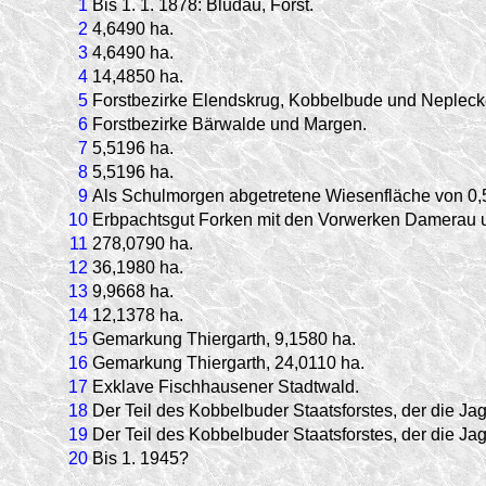
1
Bis 1. 1. 1878: Bludau, Forst.
2
4,6490 ha.
3
4,6490 ha.
4
14,4850 ha.
5
Forstbezirke Elendskrug, Kobbelbude und Nepleck
6
Forstbezirke Bärwalde und Margen.
7
5,5196 ha.
8
5,5196 ha.
9
Als Schulmorgen abgetretene Wiesenfläche von 0,
10
Erbpachtsgut Forken mit den Vorwerken Damerau un
11
278,0790 ha.
12
36,1980 ha.
13
9,9668 ha.
14
12,1378 ha.
15
Gemarkung Thiergarth, 9,1580 ha.
16
Gemarkung Thiergarth, 24,0110 ha.
17
Exklave Fischhausener Stadtwald.
18
Der Teil des Kobbelbuder Staatsforstes, der die Ja
19
Der Teil des Kobbelbuder Staatsforstes, der die Ja
20
Bis 1. 1945?