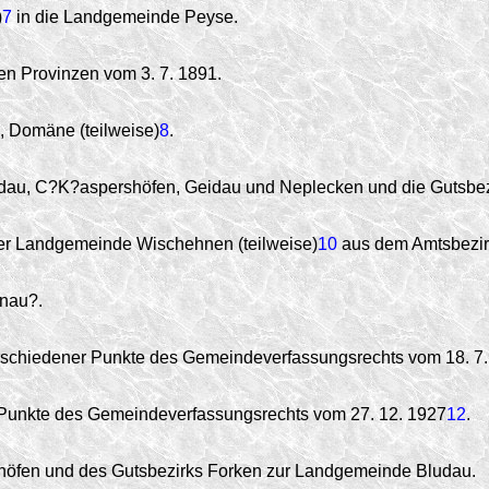
)
7
in die Landgemeinde Peyse.
en Provinzen vom 3. 7. 1891.
, Domäne (teilweise)
8
.
dau, C?K?aspershöfen, Geidau und Neplecken und die Gutsbez
r Landgemeinde Wischehnen (teilweise)
10
aus dem Amtsbezirk
enau?.
erschiedener Punkte des Gemeindeverfassungsrechts vom 18. 7
 Punkte des Gemeindeverfassungsrechts vom 27. 12. 1927
12
.
fen und des Gutsbezirks Forken zur Landgemeinde Bludau.