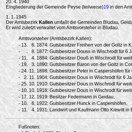
20. 4. 1940
Eingliederung der Gemeinde Peyse (teilweise)
19
in den Amt
1. 1. 1945
Der Amtsbezirk
Kallen
umfaßt die Gemeinden Bludau, Geida
Er wird zuletzt verwaltet vom Amtsvorsteher in Bludau.
Amtsvorsteher (Amtsbezirk Kallen):
-
13.
6.
1874:
Gutsbesitzer Freiherr von der Goltz in K
-
.
8.
1877:
Gutsbesitzer Douss in Wischrodt für 6 J
-
11.
4.
1884:
Gutsbesitzer Douß in Wischrodt für weit
-
19.
3.
1890:
Gutsbesitzer Baron von der Goltz in Co
-
24.
11.
1898:
Gutsbesitzer Peter in Caspershöfen für 
-
2.
11.
1904:
Gutsbesitzer Dous in Wischrodt für 6 Ja
-
25.
10.
1910:
Gutsbesitzer Dous in Wischrodt für weit
-
10.
10.
1916:
Gutsbesitzer Dous in Wischrodt für weit
-
17.
12.
1919:
Besitzer Federmann in Geidau,
-
10.
6.
1922:
Gutsbesitzer Hunck in Caspershöfen,
-
11.
4.
1931:
Landwirt und Kaufmann Otto Kiewitt in
Fußnoten: