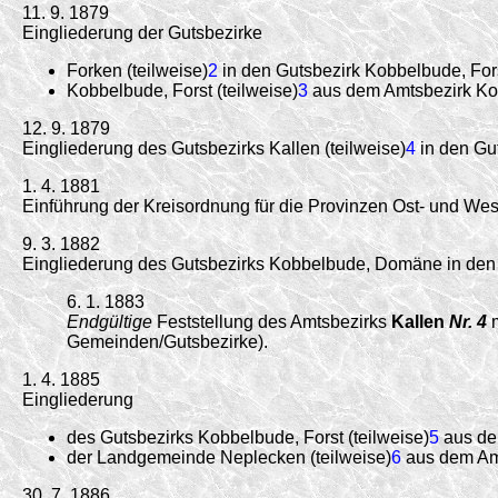
11. 9. 1879
Eingliederung der Gutsbezirke
Forken (teilweise)
2
in den Gutsbezirk Kobbelbude, For
Kobbelbude, Forst (teilweise)
3
aus dem Amtsbezirk Kob
12. 9. 1879
Eingliederung des Gutsbezirks Kallen (teilweise)
4
in den Gu
1. 4. 1881
Einführung der Kreisordnung für die Provinzen Ost- und W
9. 3. 1882
Eingliederung des Gutsbezirks Kobbelbude, Domäne in den
6. 1. 1883
Endgültige
Feststellung des Amtsbezirks
Kallen
Nr. 4
Gemeinden/Gutsbezirke).
1. 4. 1885
Eingliederung
des Gutsbezirks Kobbelbude, Forst (teilweise)
5
aus de
der Landgemeinde Neplecken (teilweise)
6
aus dem Amt
30. 7. 1886