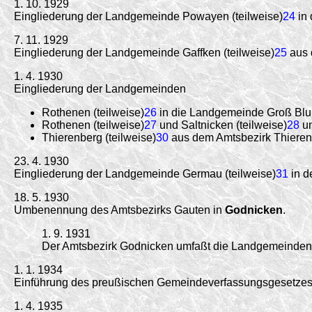
1. 10. 1929
Eingliederung der Landgemeinde Powayen (teilweise)
24
in 
7. 11. 1929
Eingliederung der Landgemeinde Gaffken (teilweise)
25
aus 
1. 4. 1930
Eingliederung der Landgemeinden
Rothenen (teilweise)
26
in die Landgemeinde Groß Bl
Rothenen (teilweise)
27
und Saltnicken (teilweise)
28
un
Thierenberg (teilweise)
30
aus dem Amtsbezirk Thieren
23. 4. 1930
Eingliederung der Landgemeinde Germau (teilweise)
31
in d
18. 5. 1930
Umbenennung des Amtsbezirks Gauten in
Godnicken
.
1. 9. 1931
Der Amtsbezirk Godnicken umfaßt die Landgemeinden
1. 1. 1934
Einführung des preußischen Gemeindeverfassungsgesetzes 
1. 4. 1935