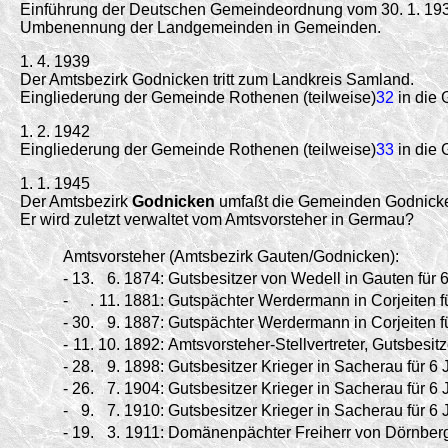
Einführung der Deutschen Gemeindeordnung vom 30. 1. 19
Umbenennung der Landgemeinden in Gemeinden.
1. 4. 1939
Der Amtsbezirk Godnicken tritt zum Landkreis Samland.
Eingliederung der Gemeinde Rothenen (teilweise)
32
in die
1. 2. 1942
Eingliederung der Gemeinde Rothenen (teilweise)
33
in die
1. 1. 1945
Der Amtsbezirk
Godnicken
umfaßt die Gemeinden Godnicke
Er wird zuletzt verwaltet vom Amtsvorsteher in Germau?
Amtsvorsteher (Amtsbezirk Gauten/Godnicken):
-
13.
6.
1874:
Gutsbesitzer von Wedell in Gauten für 6
-
.
11.
1881:
Gutspächter Werdermann in Corjeiten fü
-
30.
9.
1887:
Gutspächter Werdermann in Corjeiten fü
-
11.
10.
1892:
Amtsvorsteher-Stellvertreter, Gutsbesitz
-
28.
9.
1898:
Gutsbesitzer Krieger in Sacherau für 6 
-
26.
7.
1904:
Gutsbesitzer Krieger in Sacherau für 6 
-
9.
7.
1910:
Gutsbesitzer Krieger in Sacherau für 6 
-
19.
3.
1911:
Domänenpächter Freiherr von Dörnberg