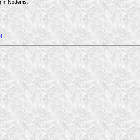
g in Nodems,
,
4