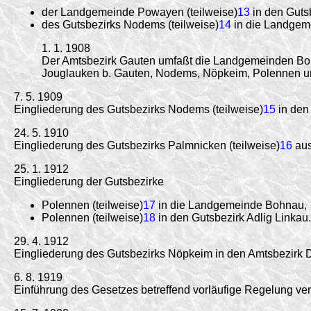
der Landgemeinde Powayen (teilweise)
13
in den Guts
des Gutsbezirks Nodems (teilweise)
14
in die Landgem
1. 1. 1908
Der Amtsbezirk Gauten umfaßt die Landgemeinden Bohn
Jouglauken b. Gauten, Nodems, Nöpkeim, Polennen u
7. 5. 1909
Eingliederung des Gutsbezirks Nodems (teilweise)
15
in den
24. 5. 1910
Eingliederung des Gutsbezirks Palmnicken (teilweise)
16
aus
25. 1. 1912
Eingliederung der Gutsbezirke
Polennen (teilweise)
17
in die Landgemeinde Bohnau,
Polennen (teilweise)
18
in den Gutsbezirk Adlig Linkau.
29. 4. 1912
Eingliederung des Gutsbezirks Nöpkeim in den Amtsbezirk
6. 8. 1919
Einführung des Gesetzes betreffend vorläufige Regelung v