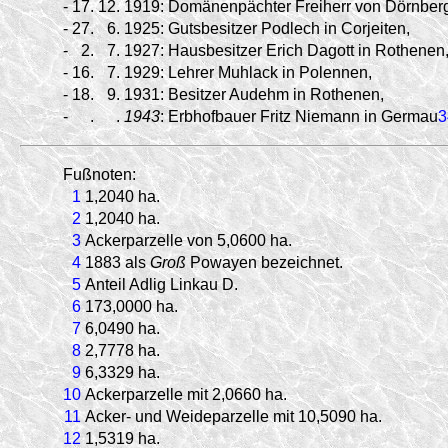
-
17.
12.
1919:
Domänenpächter Freiherr von Dörnber
-
27.
6.
1925:
Gutsbesitzer Podlech in Corjeiten,
-
2.
7.
1927:
Hausbesitzer Erich Dagott in Rothenen
-
16.
7.
1929:
Lehrer Muhlack in Polennen,
-
18.
9.
1931:
Besitzer Audehm in Rothenen,
-
.
.
1943
:
Erbhofbauer Fritz Niemann in Germau
3
Fußnoten:
1
1,2040 ha.
2
1,2040 ha.
3
Ackerparzelle von 5,0600 ha.
4
1883 als
Groß
Powayen bezeichnet.
5
Anteil Adlig Linkau D.
6
173,0000 ha.
7
6,0490 ha.
8
2,7778 ha.
9
6,3329 ha.
10
Ackerparzelle mit 2,0660 ha.
11
Acker- und Weideparzelle mit 10,5090 ha.
12
1,5319 ha.