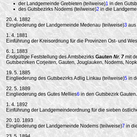
der Landgemeinde Grebieten (teilweise)
1
in den Guts
des Gutsbezirks Nodems (teilweise)
2
in die Landgemei
20. 4. 1882
Eingliederung der Landgemeinde Medenau (teilweise)
3
aus 
1. 4. 1881
Einführung der Kreisordnung für die Provinzen Ost- und W
6. 1. 1883
Endgültige
Feststellung des Amtsbezirks
Gauten
Nr. 7
mit d
Gutsbezirken Corjeiten, Gauten, Jouglauken, Nodems, Nop
19. 5. 1885
Eingliederung des Gutsbezirks Adlig Linkau (teilweise)
5
in d
22. 5. 1889
Eingliederung des Gutes Mellies
6
in den Gutsbezirk Gauten.
1. 4. 1892
Einführung der Landgemeindeordnung für die sieben östlich
20. 10. 1893
Eingliederung der Landgemeinde Nodems (teilweise)
7
in d
23. 5. 1894