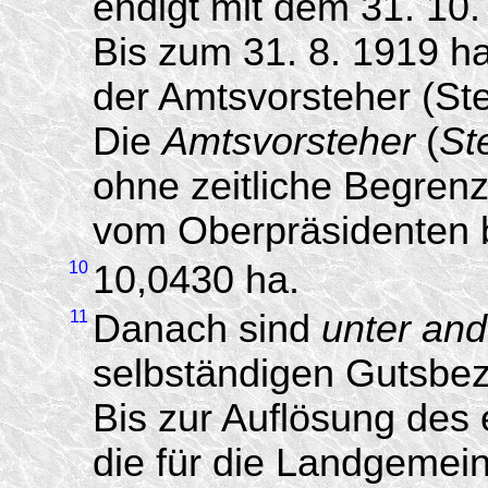
endigt mit dem 31. 10.
Bis zum 31. 8. 1919 h
der Amtsvorsteher (Ste
Die
Amtsvorsteher
(
Ste
ohne zeitliche Begren
vom Oberpräsidenten b
10
10,0430 ha.
11
Danach sind
unter an
selbständigen Gutsbe
Bis zur Auflösung des 
die für die Landgemei