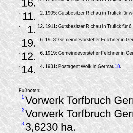
16.
-
11.
2.
1905:
Gutsbesitzer Richau in Trulick für w
-
1.
12.
1911:
Gutsbesitzer Richau in Trulick für 6
-
19.
6.
1913:
Gemeindevorsteher Felchner in Ger
-
12.
6.
1919:
Gemeindevorsteher Felchner in Ge
-
14.
4.
1931:
Postagent Wölk in Germau
18
.
Fußnoten:
1
Vorwerk Torfbruch Ge
2
Vorwerk Torfbruch Ge
3
3,6230 ha.