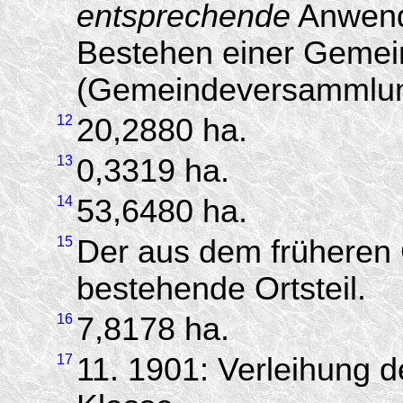
entsprechende
Anwendu
Bestehen einer Gemei
(Gemeindeversammlung
12
20,2880 ha.
13
0,3319 ha.
14
53,6480 ha.
15
Der aus dem früheren
bestehende Ortsteil.
16
7,8178 ha.
17
11. 1901: Verleihung d