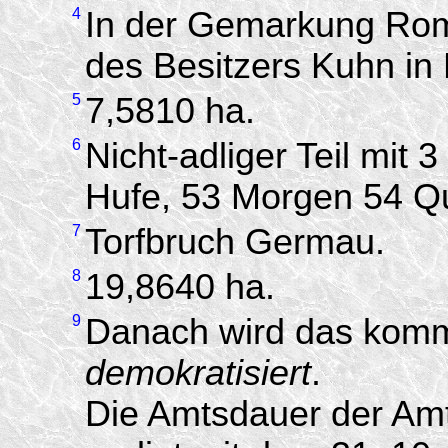
4
In der Gemarkung Ro
des Besitzers Kuhn in
5
7,5810 ha.
6
Nicht-adliger Teil mit
Hufe, 53 Morgen 54 Q
7
Torfbruch Germau.
8
19,8640 ha.
9
Danach wird das komm
demokratisiert
.
Die Amtsdauer der Amts