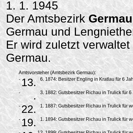
1. 1. 1945
Der Amtsbezirk
Germau
Germau und Lengniethe
Er wird zuletzt verwalte
Germau.
Amtsvorsteher (Amtsbezirk Germau):
-
13.
6.
1874:
Besitzer Engling in Kratlau für 6 Jah
-
.
3.
1882:
Gutsbesitzer Richau in Trulick für 6
-
22.
1.
1887:
Gutsbesitzer Richau in Trulick für w
-
19.
1.
1894:
Gutsbesitzer Richau in Trulick für w
-
12.
1899:
Gutsbesitzer Richau in Trulick für w