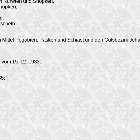
ken Kurwien und Snopken,
Snopken,
n,
oscheln.
ittel Pogobien, Pasken und Schiast und den Gutsbezirk Johanni
s vom
15. 12. 1933.
35;