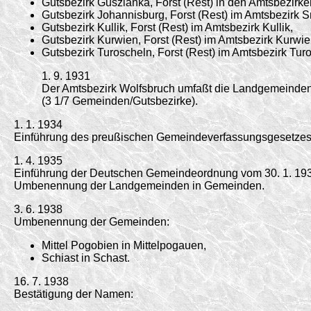
Gutsbezirk Guszianka, Forst (Rest) in den Amtsbezir
Gutsbezirk Johannisburg, Forst (Rest) im Amtsbezirk 
Gutsbezirk Kullik, Forst (Rest) im Amtsbezirk Kullik,
Gutsbezirk Kurwien, Forst (Rest) im Amtsbezirk Kurwie
Gutsbezirk Turoscheln, Forst (Rest) im Amtsbezirk Tur
1. 9. 1931
Der Amtsbezirk Wolfsbruch umfaßt die Landgemeinden M
(3 1/7 Gemeinden/
Gutsbezirke).
1. 1. 1934
Einführung des preußischen Gemeindeverfassungsgesetze
1. 4. 1935
Einführung der Deutschen Gemeindeordnung vom
30. 1. 19
Umbenennung der Landgemeinden in Gemeinden.
3. 6. 1938
Umbenennung der Gemeinden:
Mittel Pogobien in Mittelpogauen,
Schiast in Schast.
16. 7. 1938
Bestätigung der Namen: