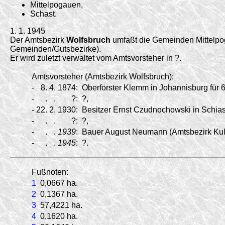
Mittelpogauen,
Schast.
1. 1. 1945
Der Amtsbezirk
Wolfsbruch
umfaßt die Gemeinden Mittelpoga
Gemeinden/
Gutsbezirke).
Er wird zuletzt verwaltet vom Amtsvorsteher in ?.
Amtsvorsteher (Amtsbezirk Wolfsbruch):
-
8.
4.
1874:
Oberförster Klemm in Johannisburg für 6
-
.
.
?:
?,
-
22.
2.
1930:
Besitzer Ernst Czudnochowski in Schias
-
.
.
?:
?,
-
.
.
1939
:
Bauer August Neumann (Amtsbezirk Kulli
-
.
.
1945
:
?.
Fußnoten:
1
0,0667 ha.
2
0,1367 ha.
3
57,4221 ha.
4
0,1620 ha.