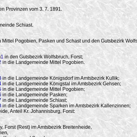
en Provinzen vom 3. 7. 1891.
meinde Schiast.
 Mittel Pogobien, Pasken und Schast und den Gutsbezirk Wolf
)
1
in den Gutsbezirk Wolfsbruch, Forst;
2
in die Landgemeinde Mittel Pogobien.
3
in die Landgemeinde Königsdorf im Amtsbezirk Kullik;
4
in die Landgemeinde Königstal im Amtsbezirk Gehsen;
5
in die Landgemeinde Mittel Pogobien;
6
in die Landgemeinde Pasken;
7
in die Landgemeinde Schiast;
8
in die Landgemeinde Sparken im Amtsbezirk Kallenzinnen;
, Anteil Kr. Johannisburg, Forst:
, Forst (Rest) im Amtsbezirk Breitenheide,
ien,