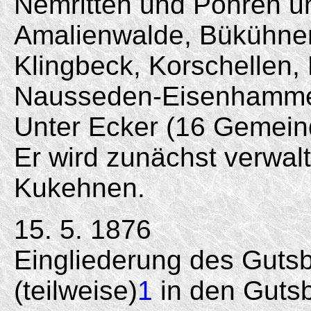
Nemritten und Pohren u
Amalienwalde, Bükühnen
Klingbeck, Korschellen
Nausseden-Eisenhammer
Unter Ecker (16 Gemein
Er wird zunächst verwal
Kukehnen.
15. 5. 1876
Eingliederung des Gutsb
(teilweise)
1
in den Gutsb