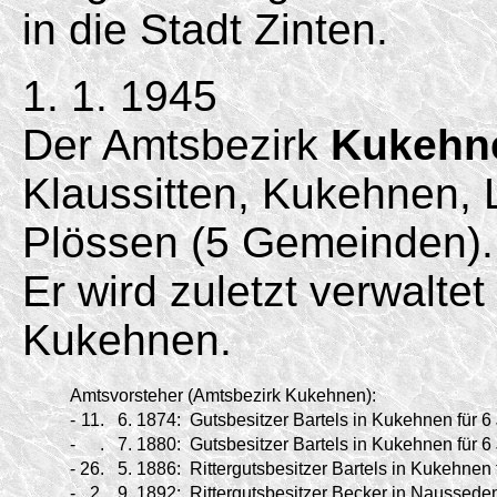
in die Stadt Zinten.
1. 1. 1945
Der Amtsbezirk
Kukehn
Klaussitten, Kukehnen, 
Plössen (5 Gemeinden).
Er wird zuletzt verwalte
Kukehnen.
Amtsvorsteher (Amtsbezirk Kukehnen):
-
11.
6.
1874:
Gutsbesitzer Bartels in Kukehnen für 6
-
.
7.
1880:
Gutsbesitzer Bartels in Kukehnen für 6
-
26.
5.
1886:
Rittergutsbesitzer Bartels in Kukehnen 
-
2.
9.
1892:
Rittergutsbesitzer Becker in Nausseden