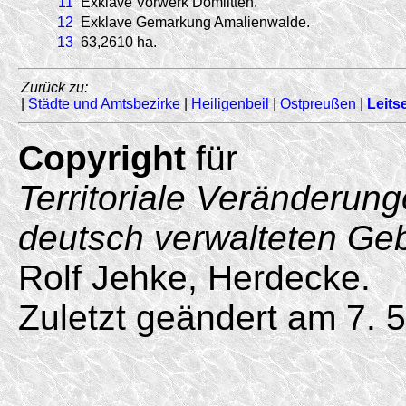
11
Exklave Vorwerk Domlitten.
12
Exklave Gemarkung Amalienwalde.
13
63,2610 ha.
Zurück zu:
|
Städte und Amtsbezirke
|
Heiligenbeil
|
Ostpreußen
|
Leitse
Copyright
für
Territoriale Veränderun
deutsch verwalteten Ge
Rolf Jehke, Herdecke.
Zuletzt geändert am 7. 5