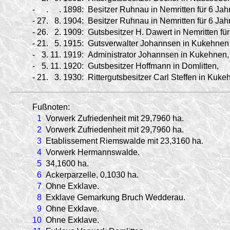
-
.
.
1898:
Besitzer Ruhnau in Nemritten für 6 Jah
-
27.
8.
1904:
Besitzer Ruhnau in Nemritten für 6 Jah
-
26.
2.
1909:
Gutsbesitzer H. Dawert in Nemritten für
-
21.
5.
1915:
Gutsverwalter Johannsen in Kukehnen f
-
3.
11.
1919:
Administrator Johannsen in Kukehnen,
-
5.
11.
1920:
Gutsbesitzer Hoffmann in Domlitten,
-
21.
3.
1930:
Rittergutsbesitzer Carl Steffen in Ku
Fußnoten:
1
Vorwerk Zufriedenheit mit 29,7960 ha.
2
Vorwerk Zufriedenheit mit 29,7960 ha.
3
Etablissement Riemswalde mit 23,3160 ha.
4
Vorwerk Hermannswalde.
5
34,1600 ha.
6
Ackerparzelle, 0,1030 ha.
7
Ohne Exklave.
8
Exklave Gemarkung Bruch Wedderau.
9
Ohne Exklave.
10
Ohne Exklave.