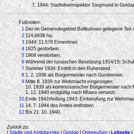
-
.
7.
1944:
Stadtoberinspektor Siegmund in Golda
Fußnoten:
1
Der im Gemeindegebiet Buttkuhnen gelegene Teil 
2
114,6638 ha.
3
1944
: 11.578 Einwohner.
4
1825 gestorben.
5
1908 verstorben.
6
Während der russischen Besetzung 1914/15: Schu
7
Sommer 1934: Eintritt in den Ruhestand.
8
1. 2. 1938 als Bürgermeister nach Gumbinnen.
9
Mitte 8. 1939 zur Wehrmacht eingezogen;
10. 1939 als kommissarischer Bürgermeister nach
1. 12. 1940 endgültig nach Mlawa versetzt.
10
Ende 1942/Anfang 1943: Einberufung zur Wehrmach
11
14. 7. 1944 des Amtes enthoben
12
Bis 21. 10. 1940.
Zurück zu:
|
Städte und Amtsbezirke
|
Goldap
|
Ostpreußen
|
Leitseite
|