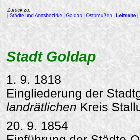
Zurück zu:
|
Städte und Amtsbezirke
|
Goldap
|
Ostpreußen
|
Leitseite
|
Stadt Goldap
1. 9. 1818
Eingliederung der Stad
landrätlichen
Kreis Stall
20. 9. 1854
Einführung der Städte-O