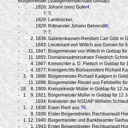
Bürgermeister (Stadtgemeinde/Stadt Goldap):
-
.
.
1816
:
Johann (von) Gufer
4
,
-
.
.
?:
?,
-
.
.
1829
:
Lambrücker,
-
.
.
1829
:
Rittmeister Johann Behrendt
8
,
-
.
.
?:
?,
-
.
2.
1838:
Salarienkassen-Rendant Carl Götz in Go
-
.
.
1843:
Lieutenant von Wittich aus Gurnen für 6
-
.
11.
1847:
Bürgermeister von Wittich in Goldap für
-
.
11.
1855:
Domänenadministrator Friedrich Schmidt
-
.
4.
1867:
Kreisrichter a. D. Pietsch in Goldap für 
-
.
4.
1877:
Kreisgerichts-Büroassistent Richard Ka
-
3.
9.
1888:
Bürgermeister Richard Kadgien in Golda
-
.
11.
1898:
Bürgermeister Reutel aus Fehrbellin fü
-
18.
8.
1909:
Kreissekretär Müller in Goldap für 12 J
-
1.
9.
1921:
Bürgermeister Müller in Goldap für 12 
-
.
.
1934:
Kreisleiter der NSDAP Wilhelm Schleuß
-
1.
2.
1938:
Erwin Rieß aus ?
9
,
-
.
8.
1939:
Erster Beigeordneter, Rechtsanwalt Ho
-
1.
12.
1940:
Bürgermeister und Bankbeamter Gerhar
-
.
1.
1943:
Erster Beigeordneter, Rechtsanwalt H