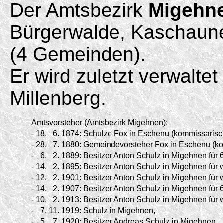
Der Amtsbezirk
Migehn
Bürgerwalde, Kaschaune
(4 Gemeinden).
Er wird zuletzt verwalte
Millenberg.
Amtsvorsteher (Amtsbezirk Migehnen):
-
18.
6.
1874:
Schulze Fox in Eschenu (kommissarisc
-
28.
7.
1880:
Gemeindevorsteher Fox in Eschenu (ko
-
6.
2.
1889:
Besitzer Anton Schulz in Migehnen für 6
-
14.
2.
1895:
Besitzer Anton Schulz in Migehnen für w
-
12.
2.
1901:
Besitzer Anton Schulz in Migehnen für w
-
14.
2.
1907:
Besitzer Anton Schulz in Migehnen für 6
-
10.
2.
1913:
Besitzer Anton Schulz in Migehnen für w
-
7.
11.
1919:
Schulz in Migehnen,
-
5.
7.
1920:
Besitzer Andreas Schulz in Migehnen,