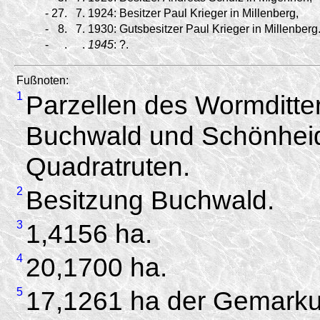
-
27.
7.
1924:
Besitzer Paul Krieger in Millenberg,
-
8.
7.
1930:
Gutsbesitzer Paul Krieger in Millenberg
-
.
.
1945
:
?.
Fußnoten:
1
Parzellen des Wormditte
Buchwald und Schönheid
Quadratruten.
2
Besitzung Buchwald.
3
1,4156 ha.
4
20,1700 ha.
5
17,1261 ha der Gemark