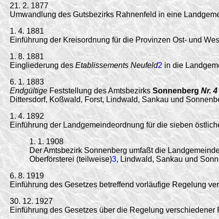
21. 2. 1877
Umwandlung des Gutsbezirks Rahnenfeld in eine Landgem
1. 4. 1881
Einführung der Kreisordnung für die Provinzen Ost- und W
1. 8. 1881
Eingliederung des
Etablissements Neufeld
2
in die Landgem
6. 1. 1883
Endgültige
Feststellung des Amtsbezirks
Sonnenberg
Nr. 4
Dittersdorf, Koßwald, Forst, Lindwald, Sankau und Sonnen
1. 4. 1892
Einführung der Landgemeindeordnung für die sieben östlich
1. 1. 1908
Der Amtsbezirk Sonnenberg umfaßt die Landgemeinden B
Oberförsterei (teilweise)
3
, Lindwald, Sankau und Sonn
6. 8. 1919
Einführung des Gesetzes betreffend vorläufige Regelung v
30. 12. 1927
Einführung des Gesetzes über die Regelung verschiedener