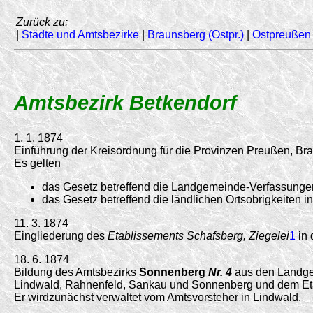
Zurück zu:
|
Städte und Amtsbezirke
|
Braunsberg (Ostpr.)
|
Ostpreußen
Amtsbezirk Betkendorf
1. 1. 1874
Einführung der Kreisordnung für die Provinzen Preußen, B
Es gelten
das Gesetz betreffend die Landgemeinde-Verfassungen
das Gesetz betreffend die ländlichen Ortsobrigkeiten 
11. 3. 1874
Eingliederung des
Etablissements Schafsberg, Ziegelei
1
in 
18. 6. 1874
Bildung des Amtsbezirks
Sonnenberg
Nr. 4
aus den Landgem
Lindwald, Rahnenfeld, Sankau und Sonnenberg und dem Eta
Er wirdzunächst verwaltet vom Amtsvorsteher in Lindwald.