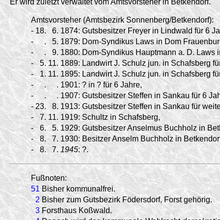
Er wird zuletzt verwaltet vom Amtsvorsteher in Betkendorf.
Amtsvorsteher (Amtsbezirk Sonnenberg/Betkendorf):
-
18.
6.
1874:
Gutsbesitzer Freyer in Lindwald für 6 Ja
-
.
5.
1879:
Dom-Syndikus Laws in Dom Frauenburg
-
.
9.
1880:
Dom-Syndikus Hauptmann a. D. Laws i
-
5.
11.
1889:
Landwirt J. Schulz jun. in Schafsberg fü
-
1.
11.
1895:
Landwirt J. Schulz jun. in Schafsberg fü
-
.
.
1901:
? in ? für 6 Jahre,
-
.
.
1907:
Gutsbesitzer Steffen in Sankau für 6 Jah
-
23.
8.
1913:
Gutsbesitzer Steffen in Sankau für weite
-
7.
11.
1919:
Schultz in Schafsberg,
-
6.
5.
1929:
Gutsbesitzer Anselmus Buchholz in Bet
-
8.
7.
1930:
Besitzer Anselm Buchholz in Betkendorf
-
8.
7.
1945
:
?.
Fußnoten:
51
Bisher kommunalfrei.
2
Bisher zum Gutsbezirk Födersdorf, Forst gehörig.
3
Forsthaus Koßwald.