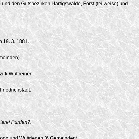
 und den Gutsbezirken Hartigswalde, Forst (teilweise) und
om
19. 3. 1881.
emeinden).
irk Wuttreinen.
riedrichstädt.
sterei Purden?
.
ykopp und Wuttrienen (6 Gemeinden).