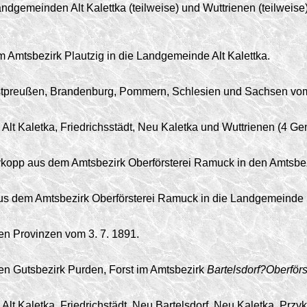
dgemeinden Alt Kalettka (teilweise) und Wuttrienen (teilweise)
 Amtsbezirk Plautzig in die Landgemeinde Alt Kalettka.
Westpreußen, Brandenburg, Pommern, Schlesien und Sachsen v
lt Kaletka, Friedrichsstädt, Neu Kaletka und Wuttrienen (4 G
kopp aus dem Amtsbezirk Oberförsterei Ramuck in den Amtsbez
s dem Amtsbezirk Oberförsterei Ramuck in die Landgemeinde F
en Provinzen vom 3. 7. 1891.
en Gutsbezirk Purden, Forst im Amtsbezirk
Bartelsdorf?Oberför
lt Kaletka, Friedrichstädt, Neu Bartelsdorf, Neu Kaletka, Prz