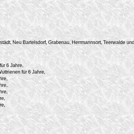
tädt, Neu Bartelsdorf, Grabenau, Herrmannsort, Teerwalde un
für 6 Jahre,
uttrienen für 6 Jahre,
hre,
hre,
hre,
re,
re,