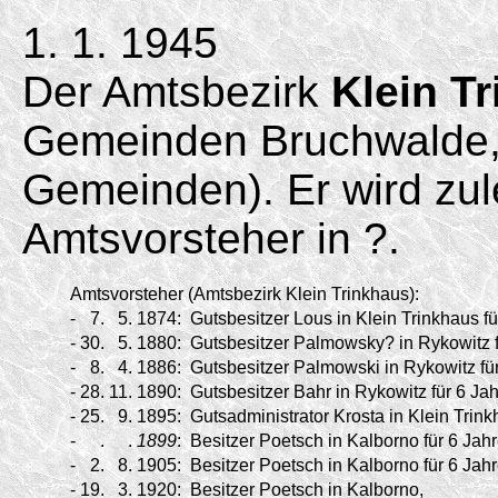
1. 1. 1945
Der Amtsbezirk
Klein T
Gemeinden Bruchwalde,
Gemeinden). Er wird zul
Amtsvorsteher in ?.
Amtsvorsteher (Amtsbezirk Klein Trinkhaus):
-
7.
5.
1874:
Gutsbesitzer Lous in Klein Trinkhaus fü
-
30.
5.
1880:
Gutsbesitzer Palmowsky? in Rykowitz f
-
8.
4.
1886:
Gutsbesitzer Palmowski in Rykowitz für
-
28.
11.
1890:
Gutsbesitzer Bahr in Rykowitz für 6 Jah
-
25.
9.
1895:
Gutsadministrator Krosta in Klein Trink
-
.
.
1899
:
Besitzer Poetsch in Kalborno für 6 Jahr
-
2.
8.
1905:
Besitzer Poetsch in Kalborno für 6 Jahr
-
19.
3.
1920:
Besitzer Poetsch in Kalborno,