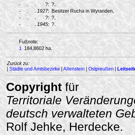
-
.
.
?:
?,
-
.
.
1927
:
Besitzer Rucha in Wyranden,
-
.
.
?:
?,
-
.
.
1945
:
?.
Fußnote:
1
184,8602 ha.
Zurück zu:
|
Städte und Amtsbezirke
|
Allenstein
|
Ostpreußen
|
Leitseit
Copyright
für
Territoriale Veränderun
deutsch verwalteten Ge
Rolf Jehke, Herdecke.