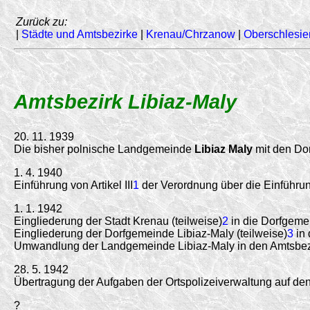
Zurück zu:
|
Städte und Amtsbezirke
|
Krenau/Chrzanow
|
Oberschlesie
Amtsbezirk Libiaz-Maly
20. 11. 1939
Die bisher polnische Landgemeinde
Libiaz Maly
mit den Dor
1. 4. 1940
Einführung von Artikel III
1
der Verordnung über die Einführu
1. 1. 1942
Eingliederung der Stadt Krenau (teilweise)
2
in die Dorfgeme
Eingliederung der Dorfgemeinde Libiaz-Maly (teilweise)
3
in 
Umwandlung der Landgemeinde Libiaz-Maly in den Amtsbe
28. 5. 1942
Übertragung der Aufgaben der Ortspolizeiverwaltung auf den
?