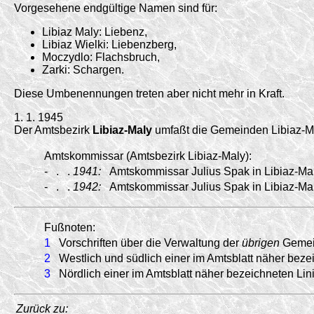
Vorgesehene endgültige Namen sind für:
Libiaz Maly: Liebenz,
Libiaz Wielki: Liebenzberg,
Moczydlo: Flachsbruch,
Zarki: Schargen.
Diese Umbenennungen treten aber nicht mehr in Kraft.
1. 1. 1945
Der Amtsbezirk
Libiaz-Maly
umfaßt die Gemeinden Libiaz-Mal
Amtskommissar (Amtsbezirk Libiaz-Maly):
-
.
.
1941:
Amtskommissar Julius Spak in Libiaz-Mal
-
.
.
1942:
Amtskommissar Julius Spak in Libiaz-Mal
Fußnoten:
1
Vorschriften über die Verwaltung der
übrigen
Gemei
2
Westlich und südlich einer im Amtsblatt näher beze
3
Nördlich einer im Amtsblatt näher bezeichneten Lin
Zurück zu: