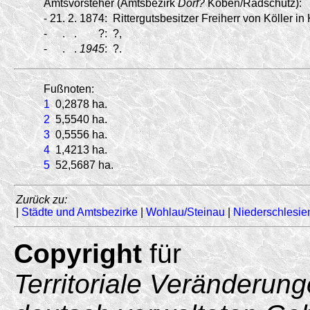
Amtsvorsteher (Amtsbezirk
Dorf?
Köben/
Radschütz):
-
21.
2.
1874:
Rittergutsbesitzer Freiherr von Köller in
-
.
.
?:
?,
-
.
.
1945
:
?.
Fußnoten:
1
0,2878 ha.
2
5,5540 ha.
3
0,5556 ha.
4
1,4213 ha.
5
52,5687 ha.
Zurück zu:
|
Städte und Amtsbezirke
|
Wohlau/Steinau
|
Niederschlesie
Copyright
für
Territoriale Veränderun