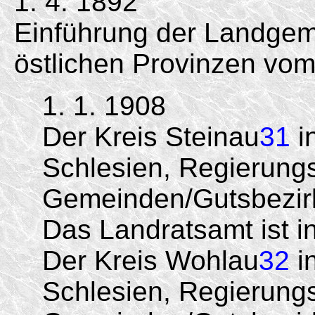
1. 4. 1892
Einführung der Landgem
östlichen Provinzen vom
1. 1. 1908
Der Kreis Steinau
31
i
Schlesien, Regierungs
Gemeinden/Gutsbezir
Das Landratsamt ist i
Der Kreis Wohlau
32
i
Schlesien, Regierungs