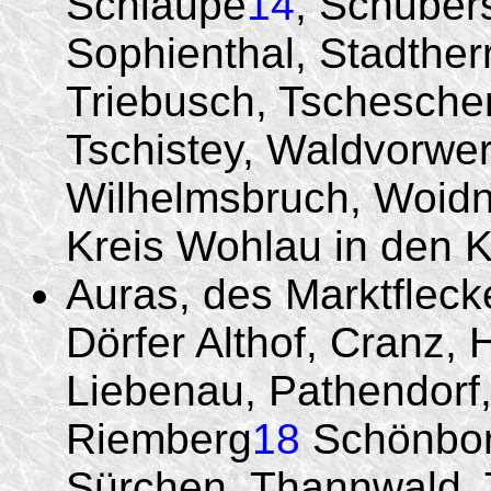
Schlaupe
14
, Schuber
Sophienthal, Stadther
Triebusch, Tschesche
Tschistey, Waldvorwer
Wilhelmsbruch, Woid
Kreis Wohlau in den K
Auras, des Marktfleck
Dörfer Althof, Cranz, 
Liebenau, Pathendorf
Riemberg
18
Schönborn
Sürchen, Thannwald, 