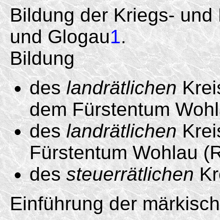
Bildung der Kriegs- u
und Glogau
1
.
Bildung
des
landrätlichen
Krei
dem Fürstentum Wohla
des
landrätlichen
Krei
Fürstentum Wohlau (R
des
steuerrätlichen
Kr
Einführung der märkisc