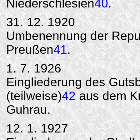
Niederschlesien
40
.
31. 12. 1920
Umbenennung der Republ
Preußen
41
.
1. 7. 1926
Eingliederung des Guts
(teilweise)
42
aus dem Kr
Guhrau.
12. 1. 1927