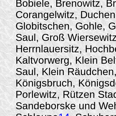
Bobiele, Brenowitz, B
Corangelwitz, Duchen
Globitschen, Gohle, 
Saul, Groß Wiersewitz
Herrnlauersitz, Hochbe
Kaltvorwerg, Klein Bel
Saul, Klein Räudchen,
Königsbruch, Königsd
Porlewitz, Rützen Sta
Sandeborske und Weh