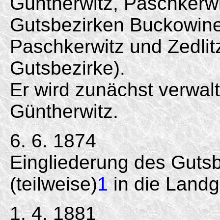
Güntherwitz, Paschkerwi
Gutsbezirken Buckowine
Paschkerwitz und Zedli
Gutsbezirke).
Er wird zunächst verwal
Güntherwitz.
6. 6. 1874
Eingliederung des Gutsb
(teilweise)
1
in die Land
1. 4. 1881