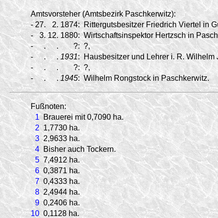
Amtsvorsteher (Amtsbezirk Paschkerwitz):
-
27.
2.
1874:
Rittergutsbesitzer Friedrich Viertel in G
-
3.
12.
1880:
Wirtschaftsinspektor Hertzsch in Paschk
-
.
.
?:
?,
-
.
.
1931
:
Hausbesitzer und Lehrer i. R. Wilhelm 
-
.
.
?:
?,
-
.
.
1945
:
Wilhelm Rongstock in Paschkerwitz.
Fußnoten:
1
Brauerei mit 0,7090 ha.
2
1,7730 ha.
3
2,9633 ha.
4
Bisher auch Tockern.
5
7,4912 ha.
6
0,3871 ha.
7
0,4333 ha.
8
2,4944 ha.
9
0,2406 ha.
10
0,1128 ha.