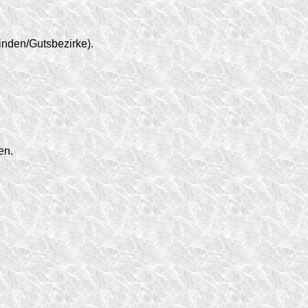
inden/
Gutsbezirke).
en.