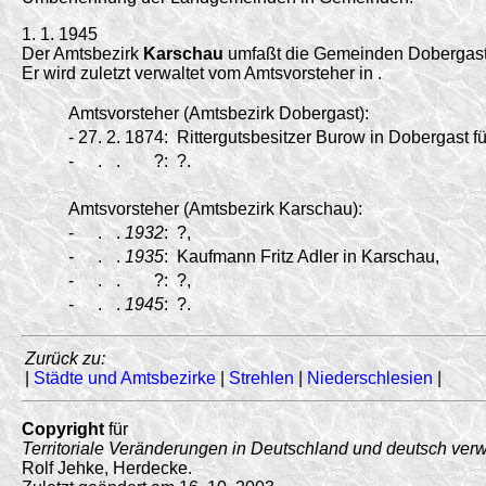
1. 1. 1945
Der Amtsbezirk
Karschau
umfaßt die Gemeinden Dobergast
Er wird zuletzt verwaltet vom Amtsvorsteher in .
Amtsvorsteher (Amtsbezirk Dobergast):
-
27.
2.
1874:
Rittergutsbesitzer Burow in Dobergast fü
-
.
.
?:
?.
Amtsvorsteher (Amtsbezirk Karschau):
-
.
.
1932
:
?,
-
.
.
1935
:
Kaufmann Fritz Adler in Karschau,
-
.
.
?:
?,
-
.
.
1945
:
?.
Zurück zu:
|
Städte und Amtsbezirke
|
Strehlen
|
Niederschlesien
|
Copyright
für
Territoriale Veränderungen in Deutschland und deutsch ver
Rolf Jehke, Herdecke.