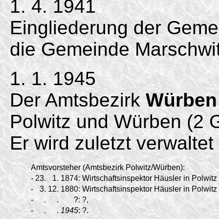
1. 4. 1941
Eingliederung der Geme
die Gemeinde Marschwit
1. 1. 1945
Der Amtsbezirk
Würben
Polwitz und Würben (2 
Er wird zuletzt verwalte
Amtsvorsteher (Amtsbezirk Polwitz/
Würben):
-
23.
1.
1874:
Wirtschaftsinspektor Häusler in Polwitz 
-
3.
12.
1880:
Wirtschaftsinspektor Häusler in Polwitz 
-
.
.
?:
?,
-
.
.
1945
:
?.