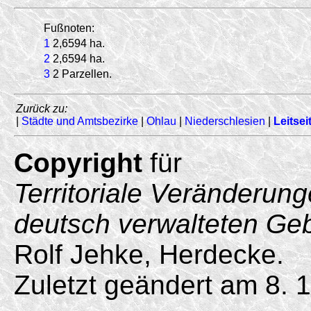
Fußnoten:
1
2,6594 ha.
2
2,6594 ha.
3
2 Parzellen.
Zurück zu:
|
Städte und Amtsbezirke
|
Ohlau
|
Niederschlesien
|
Leitsei
Copyright
für
Territoriale Veränderun
deutsch verwalteten Ge
Rolf Jehke, Herdecke.
Zuletzt geändert am 8. 1