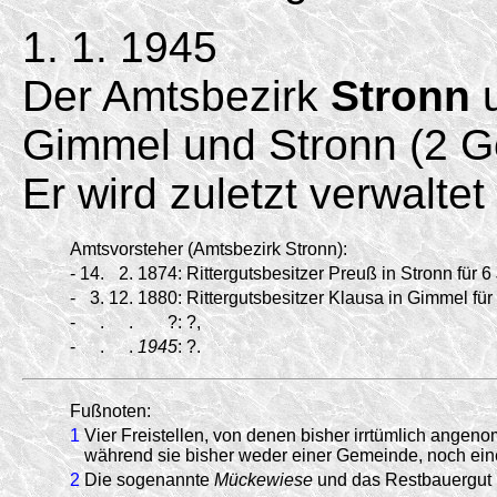
1. 1. 1945
Der Amtsbezirk
Stronn
u
Gimmel und Stronn (2 G
Er wird zuletzt verwalte
Amtsvorsteher (Amtsbezirk Stronn):
-
14.
2.
1874:
Rittergutsbesitzer Preuß in Stronn für 6
-
3.
12.
1880:
Rittergutsbesitzer Klausa in Gimmel für
-
.
.
?:
?,
-
.
.
1945
:
?.
Fußnoten:
1
Vier Freistellen, von denen bisher irrtümlich ang
während sie bisher weder einer Gemeinde, noch ei
2
Die sogenannte
Mückewiese
und das Restbauergut N