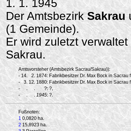
1. 1. 1945
Der Amtsbezirk
Sakrau
(1 Gemeinde).
Er wird zuletzt verwalte
Sakrau.
Amtsvorsteher (Amtsbezirk Sacrau/
Sakrau)):
-
14.
2.
1874:
Fabrikbesitzer Dr. Max Bock in Sacrau f
-
3.
12.
1880:
Fabrikbesitzer Dr. Max Bock in Sacrau f
-
.
.
?:
?,
-
.
.
1945
:
?.
Fußnoten:
1
0,0820 ha.
2
15,8923 ha.