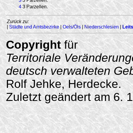
3
3 Parzellen.
4
3 Parzellen.
Zurück zu:
|
Städte und Amtsbezirke
|
Oels/Öls
|
Niederschlesien
|
Leits
Copyright
für
Territoriale Veränderun
deutsch verwalteten Ge
Rolf Jehke, Herdecke.
Zuletzt geändert am 6. 1