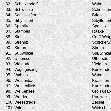
82.
Schützendorf
Wabnitz
83.
Schwierse
Schmollen
84.
Sechskiefern
Briese
85.
Sibyllenort
Sibyllenort
86.
Spahlitz
Spahlitz
87.
Stampen
Raake
88.
Stein
Groß Weig
89.
Strehlitz
Schickerwi
90.
Stronn
Stronn
91.
Süßwinkel
Süßwinkel
92.
Ulbersdorf
Ulbersdorf
93.
Vielguth
Vielguth
94.
Vogelgesang
Kunzendor
95.
Wabnitz
Wabnitz
96.
Weidenbach
Kraschen
97.
Weidenfließ
Kunzendor
98.
Weißensee
Groß Gra
99.
Werden
Pontwitz
100.
Wiesegrade
Zessel
101.
Wildschütz
Wildschüt