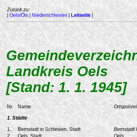
Zurück zu:
|
Oels/Öls
|
Niederschlesien
|
Leitseite
|
Gemeindeverzeichn
Landkreis Oels
[Stand: 1. 1. 1945]
Nr.
Name
Ortspolize
1. Städte
1.
Bernstadt in Schlesien, Stadt
Bernstadt 
2.
Oels, Stadt
Oels