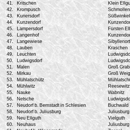
41.
Kritschen
Klein Ellg
42.
Krompusch
Schmollen
43.
Kunersdorf
Süßwinkel
44.
Kunzendorf
Kunzendor
45.
Lampersdorf
Fürsten El
46.
Langenhof
Kunzendor
47.
Langewiese
Sibyllenort
48.
Lauben
Kraschen
49.
Leuchten
Ludwigsdo
50.
Ludwigsdorf
Ludwigsdo
51.
Malen
Groß Gra
52.
Mirkau
Groß Weig
53.
Mühlatschütz
Mühlatsch
54.
Mühlwitz
Reesewitz
55.
Nauke
Wabnitz
56.
Netsche
Ludwigsdo
57.
Neudorf b. Bernstadt in Schlesien
Buchwald
58.
Neudorf b. Juliusburg
Juliusburg
59.
Neu Ellguth
Vielguth
60.
Neuhaus
Juliusburg