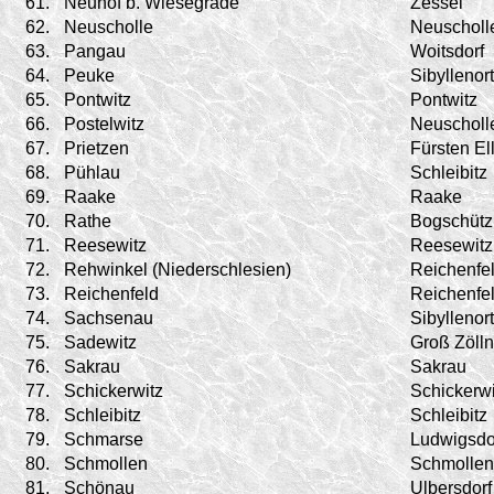
61.
Neuhof b. Wiesegrade
Zessel
62.
Neuscholle
Neuscholl
63.
Pangau
Woitsdorf
64.
Peuke
Sibyllenort
65.
Pontwitz
Pontwitz
66.
Postelwitz
Neuscholl
67.
Prietzen
Fürsten El
68.
Pühlau
Schleibitz
69.
Raake
Raake
70.
Rathe
Bogschütz
71.
Reesewitz
Reesewitz
72.
Rehwinkel (Niederschlesien)
Reichenfe
73.
Reichenfeld
Reichenfe
74.
Sachsenau
Sibyllenort
75.
Sadewitz
Groß Zölln
76.
Sakrau
Sakrau
77.
Schickerwitz
Schickerwi
78.
Schleibitz
Schleibitz
79.
Schmarse
Ludwigsdo
80.
Schmollen
Schmollen
81.
Schönau
Ulbersdorf