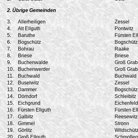
2. Übrige Gemeinden
3.
Allerheiligen
Zessel
4.
Alt Ellguth
Pontwitz
5.
Baruthe
Fürsten El
6.
Bogschütz
Bogschütz
7.
Bohrau
Raake
8.
Briese
Briese
9.
Buchenwalde
Groß Gra
10.
Buchenwerder
Groß Gra
11.
Buchwald
Buchwald
12.
Buselwitz
Zessel
13.
Dammer
Bogschütz
14.
Dörndorf
Schleibitz
15.
Eichgrund
Eichenfeld
16.
Fürsten Ellguth
Fürsten El
17.
Galbitz
Reesewitz
18.
Gimmel
Stronn
19.
Görlitz
Wildschüt
20.
Groß Ellguth
Schmollen