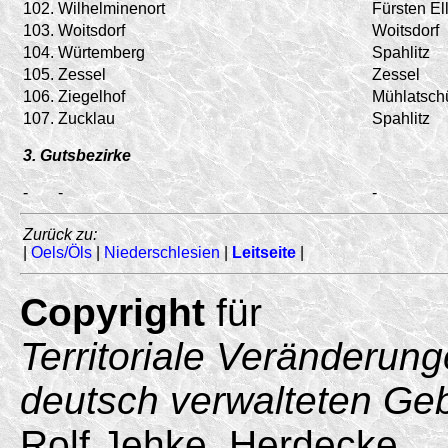
102.
Wilhelminenort
Fürsten El
103.
Woitsdorf
Woitsdorf
104.
Würtemberg
Spahlitz
105.
Zessel
Zessel
106.
Ziegelhof
Mühlatsch
107.
Zucklau
Spahlitz
3. Gutsbezirke
-
-
-
Zurück zu:
|
Oels/Öls
|
Niederschlesien
|
Leitseite
|
Copyright
für
Territoriale Veränderun
deutsch verwalteten Ge
Rolf Jehke, Herdecke.