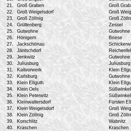
21.
Groß Graben
Groß Gra
22.
Groß Weigelsdorf
Groß Weig
23.
Groß Zöllnig
Groß Zölln
24.
Grüttenberg
Zessel
25.
Gutwohne
Gutwohne
26.
Hönigern
Briese
27.
Jackschönau
Schickerwi
28.
Jäntschdorf
Reichenfe
29.
Jenkwitz
Gutwohne
30.
Juliusburg
Juliusburg
31.
Kaltvorwerk
Klein Ellg
32.
Karlsburg
Gutwohne
33.
Klein Ellguth
Klein Ellg
34.
Klein Oels
Süßwinkel
35.
Klein Peterwitz
Süßwinkel
36.
Kleinwaltersdorf
Fürsten El
37.
Klein Weigelsdorf
Groß Weig
38.
Klein Zöllnig
Groß Zölln
39.
Korschlitz
Wabnitz
40.
Kraschen
Kraschen