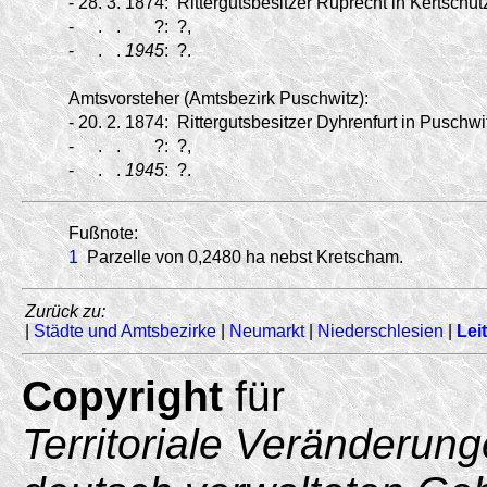
-
28.
3.
1874:
Rittergutsbesitzer Ruprecht in Kertschütz
-
.
.
?:
?,
-
.
.
1945
:
?.
Amtsvorsteher (Amtsbezirk Puschwitz):
-
20.
2.
1874:
Rittergutsbesitzer Dyhrenfurt in Puschwit
-
.
.
?:
?,
-
.
.
1945
:
?.
Fußnote:
1
Parzelle von 0,2480 ha nebst Kretscham.
Zurück zu:
|
Städte und Amtsbezirke
|
Neumarkt
|
Niederschlesien
|
Lei
Copyright
für
Territoriale Veränderun