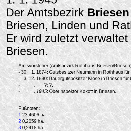
Der Amtsbezirk
Briesen
Briesen, Linden und Ra
Er wird zuletzt verwalte
Briesen.
Amtsvorsteher (Amtsbezirk Rothhaus-Briesen/
Briesen)
-
30.
1.
1874:
Gutsbesitzer Neumann in Rothhaus für 
-
3.
12.
1880:
Bauergutsbesitzer Klose in Briesen für 
-
.
.
?:
?,
-
.
.
1945
:
Oberinspektor Kokott in Briesen.
Fußnoten:
1
23,4606 ha.
2
0,2059 ha.
3
0,2418 ha.