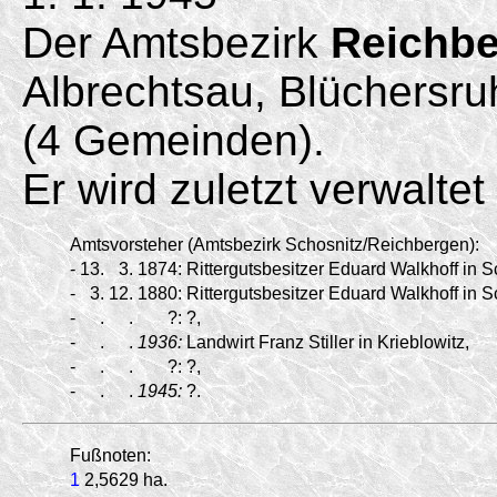
Der Amtsbezirk
Reichb
Albrechtsau, Blüchersr
(4 Gemeinden).
Er wird zuletzt verwalte
Amtsvorsteher (Amtsbezirk Schosnitz/
Reichbergen):
-
13.
3.
1874:
Rittergutsbesitzer Eduard Walkhoff in Sc
-
3.
12.
1880:
Rittergutsbesitzer Eduard Walkhoff in Sc
-
.
.
?:
?,
-
.
.
1936:
Landwirt Franz Stiller in Krieblowitz,
-
.
.
?:
?,
-
.
.
1945:
?.
Fußnoten:
1
2,5629 ha.