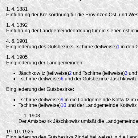
1. 4. 1881
Einführung der Kreisordnung für die Provinzen Ost- und W
1. 4. 1892
Einführung der Landgemeindeordnung für die sieben östlich
4. 6. 1901
Eingliederung des Gutsbezirks Tschirne (teilweise)
1
in den G
1. 4. 1905
Eingliederung der Landgemeinden:
Jäschkowitz (teilweise)
2
und Tschirne (teilweise)
3
und 
Tschirne (teilweise)
6
und der Gutsbezirke Jäschkowitz (
Eingliederung der Gutsbezirke:
Tschirne (teilweise)
9
in die Landgemeinde Kottwitz im A
Tschirne (teilweise)
10
und der Landgemeinde Kottwitz (
1. 1. 1908
Der Amtsbezirk Jäschkowitz umfaßt die Landgemeinden
19. 10. 1925
Eingliederung des Gutsbezirks Zindel (teilweise) in die Lan