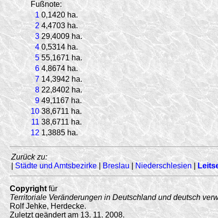
Fußnote:
1
0,1420 ha.
2
4,4703 ha.
3
29,4009 ha.
4
0,5314 ha.
5
55,1671 ha.
6
4,8674 ha.
7
14,3942 ha.
8
22,8402 ha.
9
49,1167 ha.
10
38,6711 ha.
11
38,6711 ha.
12
1,3885 ha.
Zurück zu:
|
Städte und Amtsbezirke
|
Breslau
|
Niederschlesien
|
Leits
Copyright
für
Territoriale Veränderungen in Deutschland und deutsch ver
Rolf Jehke, Herdecke.
Zuletzt geändert am 13. 11. 2008.