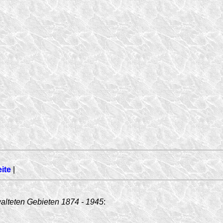
eite
|
walteten Gebieten
1874 - 1945
: