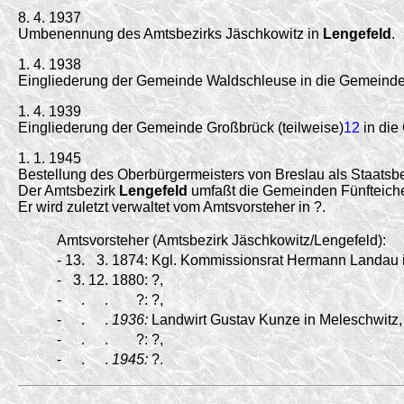
8. 4. 1937
Umbenennung des Amtsbezirks Jäschkowitz in
Lengefeld
.
1. 4. 1938
Eingliederung der Gemeinde Waldschleuse in die Gemeinde
1. 4. 1939
Eingliederung der Gemeinde Großbrück (teilweise)
12
in die
1. 1. 1945
Bestellung des Oberbürgermeisters von Breslau als Staatsbe
Der Amtsbezirk
Lengefeld
umfaßt die Gemeinden Fünfteiche
Er wird zuletzt verwaltet vom Amtsvorsteher in ?.
Amtsvorsteher (Amtsbezirk Jäschkowitz/Lengefeld):
-
13.
3.
1874:
Kgl. Kommissionsrat Hermann Landau in
-
3.
12.
1880:
?,
-
.
.
?:
?,
-
.
.
1936:
Landwirt Gustav Kunze in Meleschwitz,
-
.
.
?:
?,
-
.
.
1945:
?.