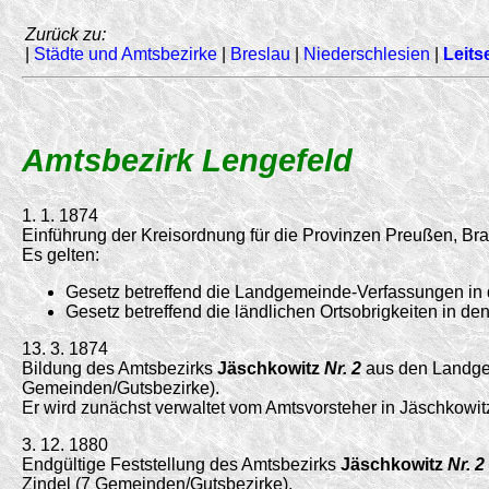
Zurück zu:
|
Städte und Amtsbezirke
|
Breslau
|
Niederschlesien
|
Leits
Amtsbezirk Lengefeld
1. 1. 1874
Einführung der Kreisordnung für die Provinzen Preußen, 
Es gelten:
Gesetz betreffend die Landgemeinde-Verfassungen in
Gesetz betreffend die ländlichen Ortsobrigkeiten in 
13. 3. 1874
Bildung des Amtsbezirks
Jäschkowitz
Nr. 2
aus den Landgem
Gemeinden/
Gutsbezirke).
Er wird zunächst verwaltet vom Amtsvorsteher in Jäschkowit
3. 12. 1880
Endgültige Feststellung des Amtsbezirks
Jäschkowitz
Nr. 2
Zindel (7 Gemeinden/
Gutsbezirke).