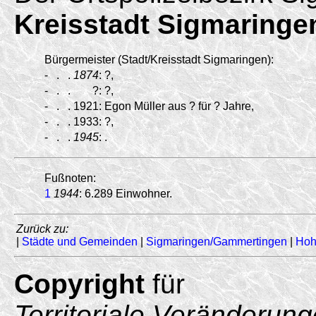
Kreisstadt Sigmaringe
Bürgermeister (Stadt/Kreisstadt Sigmaringen):
-
.
.
1874
:
?,
-
.
.
?:
?,
-
.
.
1921:
Egon Müller aus ? für ? Jahre,
-
.
.
1933:
?,
-
.
.
1945
:
.
Fußnoten:
1
1944
: 6.289 Einwohner.
Zurück zu:
|
Städte und Gemeinden
|
Sigmaringen/Gammertingen
|
Hoh
Copyright
für
Territoriale Veränderun