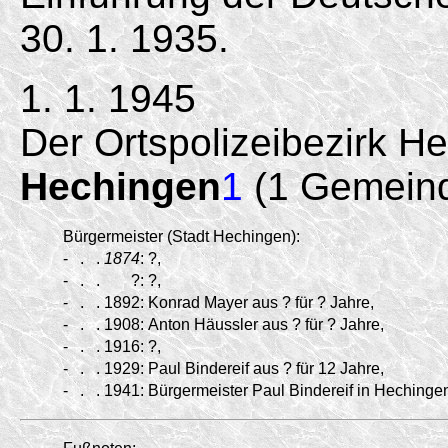
30. 1. 1935.
1. 1. 1945
Der Ortspolizeibezirk H
Hechingen
1
(1 Gemeind
Bürgermeister (Stadt Hechingen):
-
.
.
1874
:
?,
-
.
.
?:
?,
-
.
.
1892:
Konrad Mayer aus ? für ? Jahre,
-
.
.
1908:
Anton Häussler aus ? für ? Jahre,
-
.
.
1916:
?,
-
.
.
1929:
Paul Bindereif aus ? für 12 Jahre,
-
.
.
1941:
Bürgermeister Paul Bindereif in Hechingen