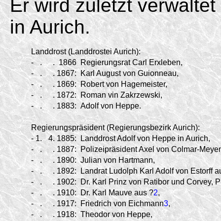
Er wird zuletzt verwalt
in Aurich.
Landdrost (Landdrostei Aurich):
-
.
.
1866
Regierungsrat Carl Erxleben,
-
.
.
1867:
Karl August von Guionneau,
-
.
.
1869:
Robert von Hagemeister,
-
.
.
1872:
Roman vin Zakrzewski,
-
.
.
1883:
Adolf von Heppe.
Regierungspräsident (Regierungsbezirk Aurich):
-
1.
4.
1885:
Landdrost Adolf von Heppe in Aurich,
-
.
.
1887:
Polizeipräsident Axel von Colmar-
Meyen
-
.
.
1890:
Julian von Hartmann,
-
.
.
1892:
Landrat Ludolph Karl Adolf von Estorff 
-
.
.
1902:
Dr. Karl Prinz von Ratibor und Corvey, 
-
.
.
1910:
Dr. Karl Mauve aus ?
2
,
-
.
.
1917:
Friedrich von Eichmann
3
,
-
.
.
1918:
Theodor von Heppe,