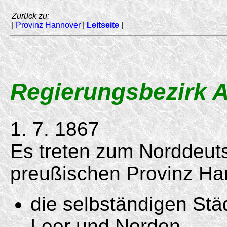
Zurück zu:
|
Provinz Hannover
|
Leitseite
|
Regierungsbezirk A
1. 7. 1867
Es treten zum Norddeut
preußischen Provinz Ha
die selbständigen Stä
Leer und Norden,